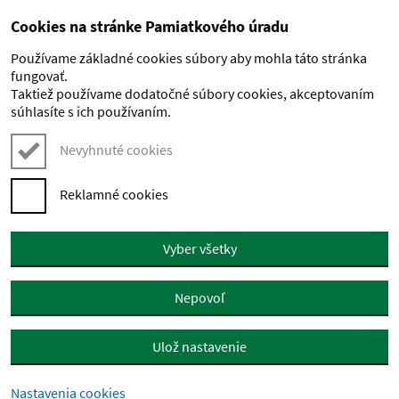
Cookies na stránke Pamiatkového úradu
Preskočiť na hlavný obsah
Používame základné cookies súbory aby mohla táto stránka
fungovať.
Taktiež používame dodatočné súbory cookies, akceptovaním
súhlasíte s ich používaním.
Nevyhnuté cookies
Reklamné cookies
Vyber všetky
Nepovoľ
Ulož nastavenie
Nastavenia cookies