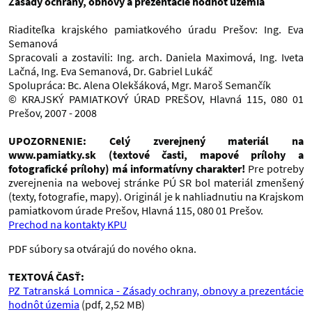
Zásady ochrany, obnovy a prezentácie hodnôt územia
Riaditeľka krajského pamiatkového úradu Prešov: Ing. Eva
Semanová
Spracovali a zostavili: Ing. arch. Daniela Maximová, Ing. Iveta
Lačná, Ing. Eva Semanová, Dr. Gabriel Lukáč
Spolupráca: Bc. Alena Olekšáková, Mgr. Maroš Semančík
© KRAJSKÝ PAMIATKOVÝ ÚRAD PREŠOV, Hlavná 115, 080 01
Prešov, 2007 - 2008
UPOZORNENIE: Celý zverejnený materiál na
www.pamiatky.sk (textové časti, mapové prílohy a
fotografické prílohy) má informatívny charakter!
Pre potreby
zverejnenia na webovej stránke PÚ SR bol materiál zmenšený
(texty, fotografie, mapy). Originál je k nahliadnutiu na Krajskom
pamiatkovom úrade Prešov, Hlavná 115, 080 01 Prešov.
Prechod na kontakty KPU
PDF súbory sa otvárajú do nového okna.
TEXTOVÁ ČASŤ:
PZ Tatranská Lomnica - Zásady ochrany, obnovy a prezentácie
hodnôt územia
(pdf, 2,52 MB)