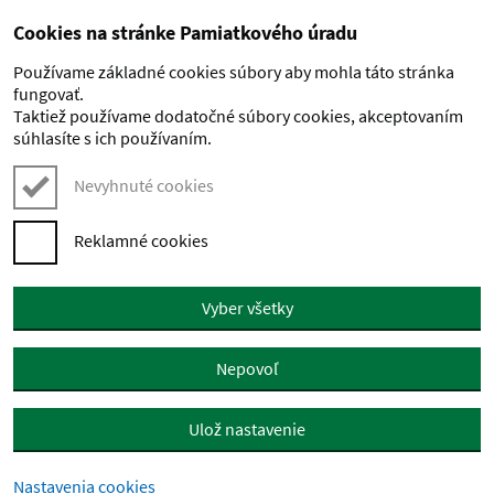
Cookies na stránke Pamiatkového úradu
Preskočiť na hlavný obsah
Používame základné cookies súbory aby mohla táto stránka
fungovať.
Taktiež používame dodatočné súbory cookies, akceptovaním
súhlasíte s ich používaním.
Nevyhnuté cookies
Reklamné cookies
Vyber všetky
Nepovoľ
Ulož nastavenie
Nastavenia cookies