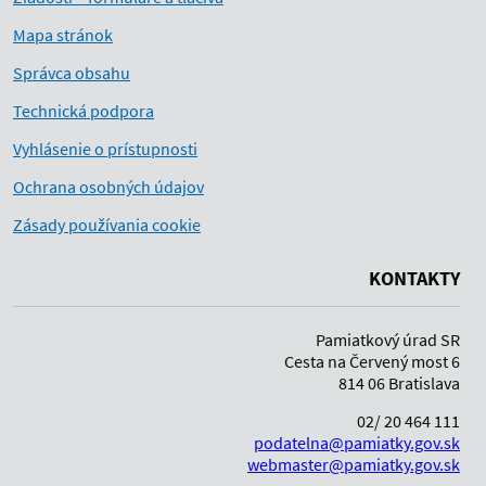
Mapa stránok
Správca obsahu
Technická podpora
Vyhlásenie o prístupnosti
Ochrana osobných údajov
Zásady používania cookie
KONTAKTY
Pamiatkový úrad SR
Cesta na Červený most 6
814 06 Bratislava
02/ 20 464 111
podatelna@pamiatky.gov.sk
webmaster@pamiatky.gov.sk