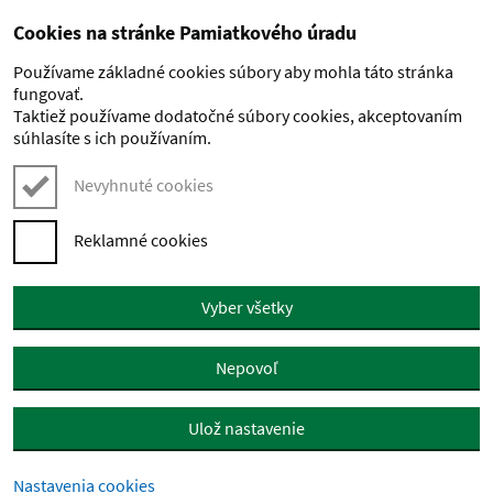
Cookies na stránke Pamiatkového úradu
Preskočiť na hlavný obsah
Používame základné cookies súbory aby mohla táto stránka
fungovať.
Taktiež používame dodatočné súbory cookies, akceptovaním
súhlasíte s ich používaním.
Nevyhnuté cookies
Reklamné cookies
Vyber všetky
Nepovoľ
Ulož nastavenie
Nastavenia cookies