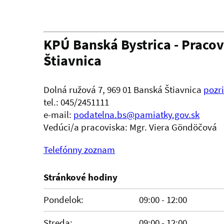
KPÚ Banská Bystrica - Praco
Štiavnica
Dolná ružová 7, 969 01 Banská Štiavnica
pozr
tel.: 045/2451111
e-mail:
podatelna.bs@pamiatky.gov.sk
Vedúci/a pracoviska: Mgr. Viera Göndöčová
Telefónny zoznam
Stránkové hodiny
Pondelok:
09:00 - 12:00
Streda:
09:00 - 12:00