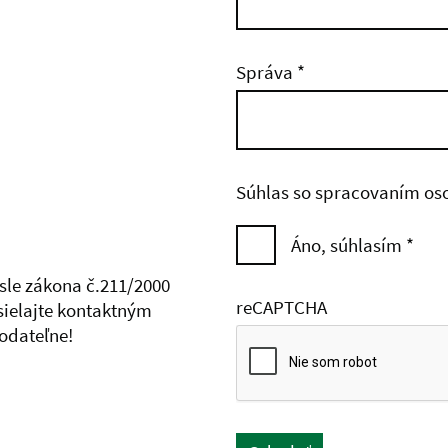
Správa
*
Súhlas so spracovaním os
Áno, súhlasím
*
ysle zákona č.211/2000
reCAPTCHA
asielajte kontaktným
odateľne!