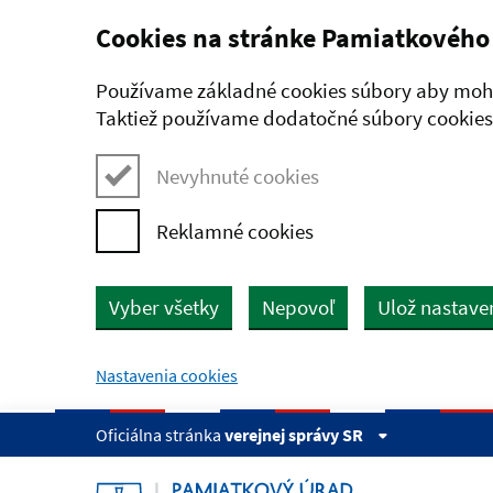
Cookies na stránke Pamiatkového
Preskočiť na hlavný obsah
Používame základné cookies súbory aby mohl
Taktiež používame dodatočné súbory cookies,
Nevyhnuté cookies
Reklamné cookies
Vyber všetky
Nepovoľ
Ulož nastave
Nastavenia cookies
Oficiálna stránka
verejnej správy SR