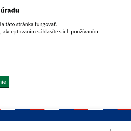
 úradu
a táto stránka fungovať.
 akceptovaním súhlasíte s ich používaním.
nie