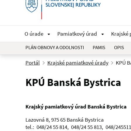
O úrade
Pamiatkový úrad
Krajské
PLÁN OBNOVY A ODOLNOSTI
PAMIS
OPIS
Portál
Krajské pamiatkové úrady
KPÚ B
KPÚ Banská Bystrica
Krajský pamiatkový úrad Banská Bystrica
Lazovná 8, 975 65 Banská Bystrica
tel.:
048/24 55 814, 048/24 55 813,
048/24551