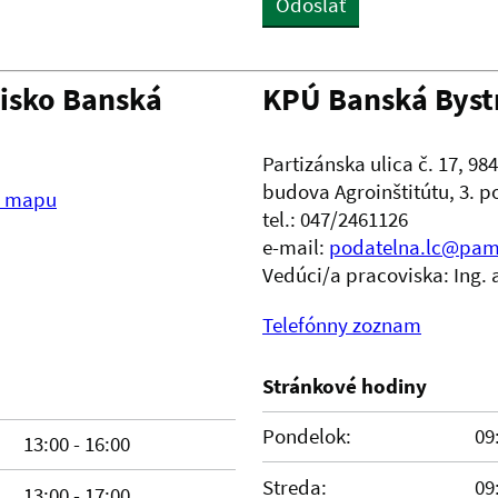
Odoslať
visko Banská
KPÚ Banská Bystr
Partizánska ulica č. 17, 9
budova Agroinštitútu, 3. 
i mapu
tel.: 047/2461126
e-mail:
podatelna.lc@pami
Vedúci/a pracoviska: Ing. 
Telefónny zoznam
Stránkové hodiny
Pondelok:
09
13:00 - 16:00
Streda:
09
13:00 - 17:00