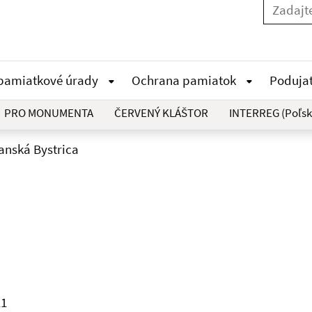
 pamiatkové úrady
Ochrana pamiatok
Poduja
PRO MONUMENTA
ČERVENÝ KLÁŠTOR
INTERREG (Poľsk
anská Bystrica
11