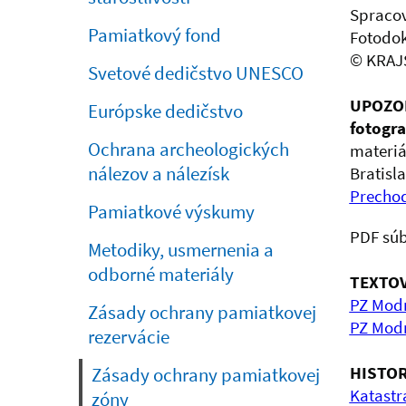
Spracov
Pamiatkový fond
Fotodok
© KRAJS
Svetové dedičstvo UNESCO
UPOZO
Európske dedičstvo
fotogra
Ochrana archeologických
materiá
nálezov a nálezísk
Bratisla
Prechod
Pamiatkové výskumy
PDF súb
Metodiky, usmernenia a
odborné materiály
TEXTOV
PZ Modr
Zásady ochrany pamiatkovej
PZ Modr
rezervácie
HISTOR
Zásady ochrany pamiatkovej
Katastr
zóny