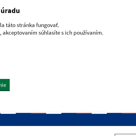
 úradu
a táto stránka fungovať.
 akceptovaním súhlasíte s ich používaním.
nie