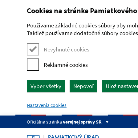
Cookies na stránke Pamiatkového
Preskočiť na hlavný obsah
Používame základné cookies súbory aby mohl
Taktiež používame dodatočné súbory cookies,
Nevyhnuté cookies
Reklamné cookies
Vyber všetky
Nepovoľ
Ulož nastave
Nastavenia cookies
Oficiálna stránka
verejnej správy SR