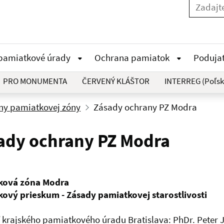
 pamiatkové úrady
Ochrana pamiatok
Poduja
PRO MONUMENTA
ČERVENÝ KLÁŠTOR
INTERREG (Poľsk
ny pamiatkovej zóny
Zásady ochrany PZ Modra
ady ochrany PZ Modra
ková zóna Modra
ový prieskum - Zásady pamiatkovej starostlivosti
ľ krajského pamiatkového úradu Bratislava: PhDr. Peter 