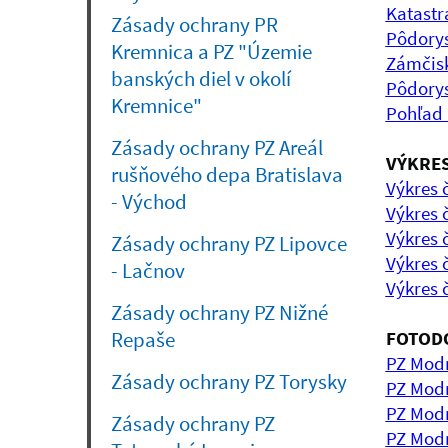
Katastr
Zásady ochrany PR
Pôdorys
Kremnica a PZ "Územie
Zámčisk
banských diel v okolí
Pôdorys
Kremnice"
Pohľad 
Zásady ochrany PZ Areál
VÝKRES
rušňového depa Bratislava
Výkres 
- Východ
Výkres 
Výkres 
Zásady ochrany PZ Lipovce
Výkres č
- Lačnov
Výkres č
Zásady ochrany PZ Nižné
FOTOD
Repaše
PZ Modr
Zásady ochrany PZ Torysky
PZ Modr
PZ Modr
Zásady ochrany PZ
PZ Modr