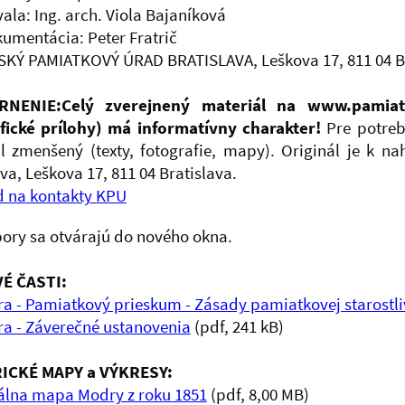
ala: Ing. arch. Viola Bajaníková
umentácia: Peter Fratrič
KÝ PAMIATKOVÝ ÚRAD BRATISLAVA, Leškova 17, 811 04 Br
RNENIE:
Celý zverejnený materiál na www.pamiat
fické prílohy) má informatívny charakter!
Pre potreb
l zmenšený (texty, fotografie, mapy). Originál je k 
va, Leškova 17, 811 04 Bratislava.
 na kontakty KPU
ory sa otvárajú do nového okna.
É ČASTI:
a - Pamiatkový prieskum - Zásady pamiatkovej starostli
a - Záverečné ustanovenia
(pdf, 241 kB)
ICKÉ MAPY a VÝKRESY:
álna mapa Modry z roku 1851
(pdf, 8,00 MB)