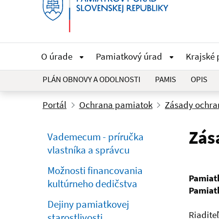
O úrade
Pamiatkový úrad
Krajské
PLÁN OBNOVY A ODOLNOSTI
PAMIS
OPIS
Portál
Ochrana pamiatok
Zásady ochra
Zás
Vademecum - príručka
vlastníka a správcu
Možnosti financovania
Pamiat
kultúrneho dedičstva
Pamiatk
Dejiny pamiatkovej
Riadite
starostlivosti