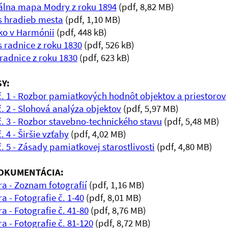
álna mapa Modry z roku 1894
(pdf, 8,82 MB)
 hradieb mesta
(pdf, 1,10 MB)
o v Harmónii
(pdf, 448 kB)
 radnice z roku 1830
(pdf, 526 kB)
radnice z roku 1830
(pdf, 623 kB)
Y:
č. 1 - Rozbor pamiatkových hodnôt objektov a priestorov
č. 2 - Slohová analýza objektov
(pdf, 5,97 MB)
č. 3 - Rozbor stavebno-technického stavu
(pdf, 5,48 MB)
. 4 - Širšie vzťahy
(pdf, 4,02 MB)
. 5 - Zásady pamiatkovej starostlivosti
(pdf, 4,80 MB)
OKUMENTÁCIA:
a - Zoznam fotografií
(pdf, 1,16 MB)
a - Fotografie č. 1-40
(pdf, 8,01 MB)
a - Fotografie č. 41-80
(pdf, 8,76 MB)
a - Fotografie č. 81-120
(pdf, 8,72 MB)