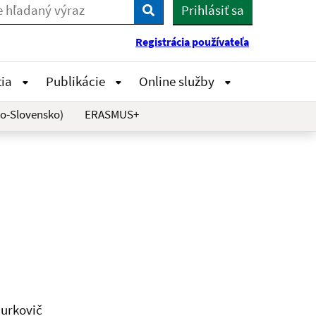
Prihlásiť sa
Vyhľadaj
Registrácia používateľa
tia
Publikácie
Online služby
o-Slovensko)
ERASMUS+
Jurkovič