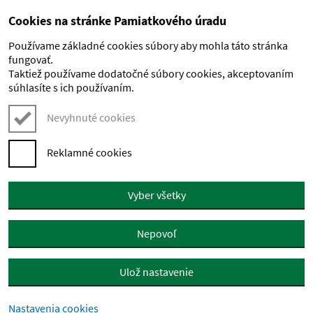
Cookies na stránke Pamiatkového úradu
Preskočiť na hlavný obsah
Používame základné cookies súbory aby mohla táto stránka
fungovať.
Taktiež používame dodatočné súbory cookies, akceptovaním
súhlasíte s ich používaním.
Nevyhnuté cookies
Reklamné cookies
Vyber všetky
Nepovoľ
Ulož nastavenie
Nastavenia cookies