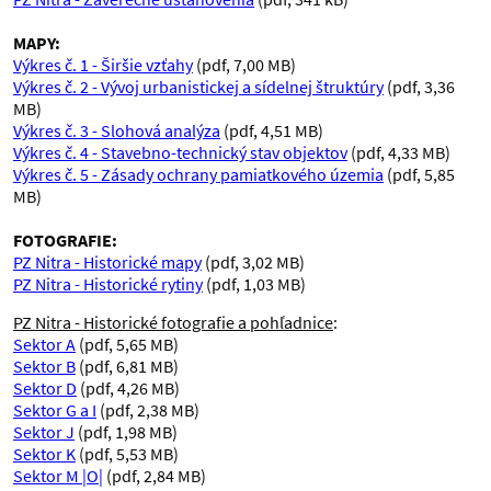
MAPY:
Výkres č. 1 - Širšie vzťahy
(pdf, 7,00 MB)
Výkres č. 2 - Vývoj urbanistickej a sídelnej štruktúry
(pdf, 3,36
MB)
Výkres č. 3 - Slohová analýza
(pdf, 4,51 MB)
Výkres č. 4 - Stavebno-technický stav objektov
(pdf, 4,33 MB)
Výkres č. 5 - Zásady ochrany pamiatkového územia
(pdf, 5,85
MB)
FOTOGRAFIE:
PZ Nitra - Historické mapy
(pdf, 3,02 MB)
PZ Nitra - Historické rytiny
(pdf, 1,03 MB)
PZ Nitra - Historické fotografie a pohľadnice
:
Sektor A
(pdf, 5,65 MB)
Sektor B
(pdf, 6,81 MB)
Sektor D
(pdf, 4,26 MB)
Sektor G a I
(pdf, 2,38 MB)
Sektor J
(pdf, 1,98 MB)
Sektor K
(pdf, 5,53 MB)
Sektor M |O|
(pdf, 2,84 MB)