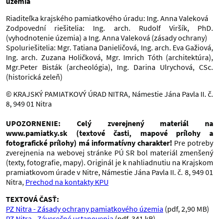
územia
Riaditeľka krajského pamiatkového úradu: Ing. Anna Valeková
Zodpovední riešitelia: Ing. arch. Rudolf Viršík, PhD.
(vyhodnotenie územia) a Ing. Anna Valeková (zásady ochrany)
Spoluriešitelia: Mgr. Tatiana Danieličová, Ing. arch. Eva Gažiová,
Ing. arch. Zuzana Holičková, Mgr. Imrich Tóth (architektúra),
Mgr.Peter Bisták (archeológia), Ing. Darina Ulrychová, CSc.
(historická zeleň)
© KRAJSKÝ PAMIATKOVÝ ÚRAD NITRA, Námestie Jána Pavla II. č.
8, 949 01 Nitra
UPOZORNENIE: Celý zverejnený materiál na
www.pamiatky.sk (textové časti, mapové prílohy a
fotografické prílohy) má informatívny charakter!
Pre potreby
zverejnenia na webovej stránke PÚ SR bol materiál zmenšený
(texty, fotografie, mapy). Originál je k nahliadnutiu na Krajskom
pramiatkovom úrade v Nitre, Námestie Jána Pavla II. č. 8, 949 01
Nitra,
Prechod na kontakty KPU
TEXTOVÁ ČASŤ:
PZ Nitra - Zásady ochrany pamiatkového územia
(pdf, 2,90 MB)
PZ Nitra - Záverečné ustanovenia
(pdf, 341 kB)