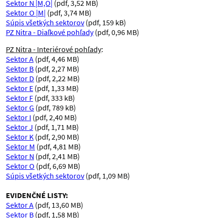
Sektor N |M,O|
(pdf, 3,52 MB)
Sektor O |M|
(pdf, 3,74 MB)
Súpis všetkých sektorov
(pdf, 159 kB)
PZ Nitra - Diaľkové pohľady
(pdf, 0,96 MB)
PZ Nitra - Interiérové pohľady
:
Sektor A
(pdf, 4,46 MB)
Sektor B
(pdf, 2,27 MB)
Sektor D
(pdf, 2,22 MB)
Sektor E
(pdf, 1,33 MB)
Sektor F
(pdf, 333 kB)
Sektor G
(pdf, 789 kB)
Sektor I
(pdf, 2,40 MB)
Sektor J
(pdf, 1,71 MB)
Sektor K
(pdf, 2,90 MB)
Sektor M
(pdf, 4,81 MB)
Sektor N
(pdf, 2,41 MB)
Sektor O
(pdf, 6,69 MB)
Súpis všetkých sektorov
(pdf, 1,09 MB)
EVIDENČNÉ LISTY:
Sektor A
(pdf, 13,60 MB)
Sektor B
(pdf, 1,58 MB)