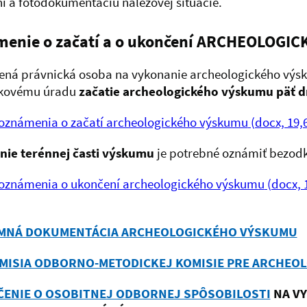
í a fotodokumentáciu nálezovej situácie.
enie o začatí a o ukončení ARCHEOLOG
ná právnická osoba na vykonanie archeologického výs
kovému úradu
začatie archeologického výskumu päť d
 oznámenia o začatí archeologického výskumu
(docx, 19,
nie terénnej časti výskumu
je potrebné oznámiť bezod
 oznámenia o ukončení archeologického výskumu
(docx, 
MNÁ DOKUMENTÁCIA ARCHEOLOGICKÉHO VÝSKUMU
MISIA ODBORNO-METODICKEJ KOMISIE PRE ARCHEO
ENIE O OSOBITNEJ ODBORNEJ SPÔSOBILOSTI
NA VY