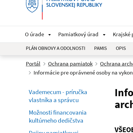
O úrade
Pamiatkový úrad
Krajské
PLÁN OBNOVY A ODOLNOSTI
PAMIS
OPIS
Portál
Ochrana pamiatok
Ochrana arche
Informácie pre oprávnené osoby na vyko
Inf
Vademecum - príručka
vlastníka a správcu
arc
Možnosti financovania
kultúrneho dedičstva
VŠEO