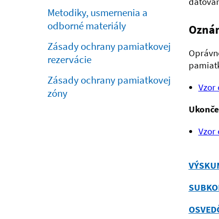
datovan
Metodiky, usmernenia a
odborné materiály
Oznám
Zásady ochrany pamiatkovej
Oprávne
rezervácie
pamiat
Zásady ochrany pamiatkovej
Vzor
zóny
Ukonče
Vzor
VÝSKU
SUBKO
OSVEDČ