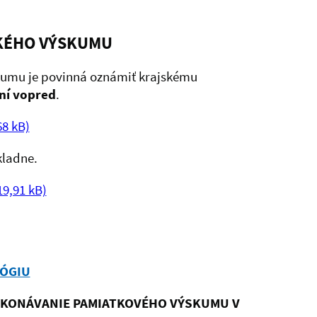
ICKÉHO VÝSKUMU
kumu je povinná oznámiť krajskému
ní vopred
.
68 kB)
kladne.
19,91 kB)
LÓGIU
KONÁVANIE PAMIATKOVÉHO VÝSKUMU V