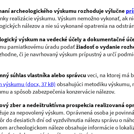
naní archeologického výskumu rozhoduje výlučne
prí
ky realizácie výskumu. Výskum nemožno vykonať, ak ni
ogických nálezov a nie sú vykonané opatrenia na odstrá
logický výskum na vedecké účely a dokumentačné úče
ému pamiatkovému úradu podať
žiadosť o vydanie roz
zhodne, či je navrhovaný výskum prípustný a určí podm
mný súhlas vlastníka alebo správcu
veci, na ktorej má 
h výskumu
(docx, 37 kB)
obsahujúci metodiku výskumu, m
umu a spôsob zabezpečenia konzervácie nálezov.
ový zber a nedeštruktívna prospekcia realizovaná o
uje za nepovolený výskum. Oprávnená osoba je povinn
ôr do desiatich dní od vyzdvihnutia nálezu správu o ná
m archeologickom náleze obsahuje informácie o lokali