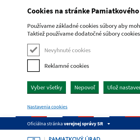
Cookies na stránke Pamiatkového
Preskočiť na hlavný obsah
Používame základné cookies súbory aby mohl
Taktiež používame dodatočné súbory cookies,
Nevyhnuté cookies
Reklamné cookies
Vyber všetky
Nepovoľ
Ulož nastave
Nastavenia cookies
Oficiálna stránka
verejnej správy SR