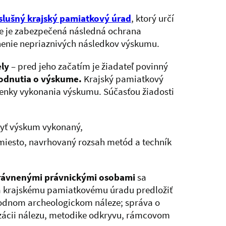
slušný krajský pamiatkový úrad
, ktorý určí
e je zabezpečená následná ochrana
nenie nepriaznivých následkov výskumu.
ly
– pred jeho začatím je žiadateľ povinný
hodnutia o výskume.
Krajský pamiatkový
ienky vykonania výskumu. Súčasťou žiadosti
byť výskum vykonaný,
iesto, navrhovaný rozsah metód a techník
právnenými právnickými osobami
sa
á krajskému pamiatkovému úradu predložiť
hodnom archeologickom náleze; správa o
zácii nálezu, metodike odkryvu, rámcovom