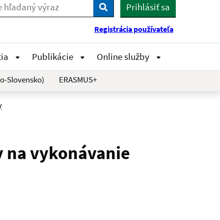
Prihlásiť sa
Vyhľadaj
Registrácia používateľa
tia
Publikácie
Online služby
o-Slovensko)
ERASMUS+
y
y na vykonávanie