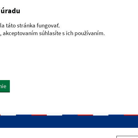
 úradu
a táto stránka fungovať.
 akceptovaním súhlasíte s ich používaním.
nie