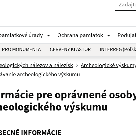
 pamiatkové úrady
Ochrana pamiatok
Poduja
PRO MONUMENTA
ČERVENÝ KLÁŠTOR
INTERREG (Poľsk
ologických nálezov a nálezísk
Archeologické výskum
návanie archeologického výskumu
ormácie pre oprávnené osob
heologického výskumu
BECNÉ INFORMÁCIE