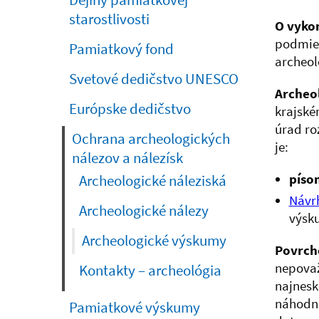
Dejiny pamiatkovej
starostlivosti
O vyko
podmien
Pamiatkový fond
archeol
Svetové dedičstvo UNESCO
Archeo
Európske dedičstvo
krajsk
úrad ro
Ochrana archeologických
je:
nálezov a nálezísk
píso
Archeologické náleziská
Návr
Archeologické nálezy
výsk
Archeologické výskumy
Povrch
nepovaž
Kontakty – archeológia
najnesk
náhodno
Pamiatkové výskumy