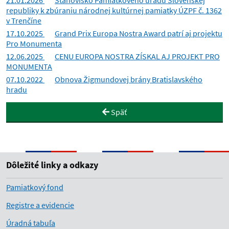
21.01.2026
Stanovisko Pamiatkového úradu Slovenskej
republiky k zbúraniu národnej kultúrnej pamiatky ÚZPF č. 1362
v Trenčíne
17.10.2025
Grand Prix Europa Nostra Award patrí aj projektu
Pro Monumenta
12.06.2025
CENU EUROPA NOSTRA ZÍSKAL AJ PROJEKT PRO
MONUMENTA
07.10.2022
Obnova Žigmundovej brány Bratislavského
hradu
Späť
Dôležité linky a odkazy
Pamiatkový fond
Registre a evidencie
Úradná tabuľa