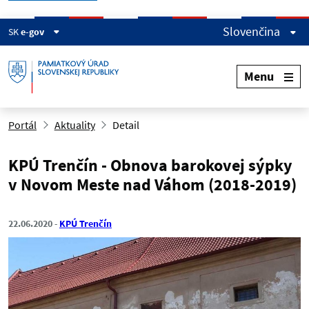
Slovenčina
SK
e-gov
Menu
Portál
Aktuality
Detail
KPÚ Trenčín - Obnova barokovej sýpky
v Novom Meste nad Váhom (2018-2019)
22.06.2020
KPÚ Trenčín