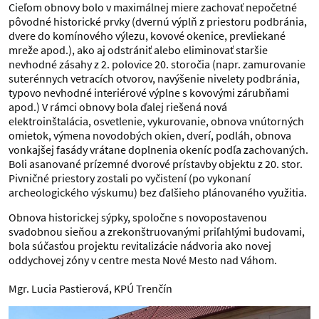
Cieľom obnovy bolo v maximálnej miere zachovať nepočetné
pôvodné historické prvky (dvernú výplň z priestoru podbránia,
dvere do komínového výlezu, kovové okenice, prevliekané
mreže apod.), ako aj odstrániť alebo eliminovať staršie
nevhodné zásahy z 2. polovice 20. storočia (napr. zamurovanie
suterénnych vetracích otvorov, navýšenie nivelety podbránia,
typovo nevhodné interiérové výplne s kovovými zárubňami
apod.) V rámci obnovy bola ďalej riešená nová
elektroinštalácia, osvetlenie, vykurovanie, obnova vnútorných
omietok, výmena novodobých okien, dverí, podláh, obnova
vonkajšej fasády vrátane doplnenia okeníc podľa zachovaných.
Boli asanované prízemné dvorové prístavby objektu z 20. stor.
Pivničné priestory zostali po vyčistení (po vykonaní
archeologického výskumu) bez ďalšieho plánovaného využitia.
Obnova historickej sýpky, spoločne s novopostavenou
svadobnou sieňou a zrekonštruovanými priľahlými budovami,
bola súčasťou projektu revitalizácie nádvoria ako novej
oddychovej zóny v centre mesta Nové Mesto nad Váhom.
Mgr. Lucia Pastierová, KPÚ Trenčín