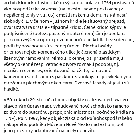
architektonicko-historického výskumu bola v r. 1764 pristavaná
ako hospodárske zázemie (na miesto lisovne postavenej z
nepálenej tehly v r. 1705) k meštianskemu domu na Námestí
slobody č. 1. V čelnom – južnom krídle je situovaný prejazd,
dvor uzatvára kratšie - západné krídlo. Čelné krídlo sýpky je
podpivničené (polozapusteným suterénom) čím je podlaha
prízemia zvýšená oproti prízemiu bočného krídla bez suterénu,
podlahy poschodia sú v jednej úrovni. Plocha fasády
orientovanej do Komenského ulice je členená plastickým
lizénovým rámovaním. Mimo 1. okennej osi prízemia majú
všetky okenné resp. vetracie otvory rovnakú podobu, t.j.
menších rozmerov, orientované naležato, rámované
kamennou šambránou s pásikom, s vonkajšími prevliekanými
mrežami a plechovými okenicami. Dvorové fasády objektu sú
hladké.
V 50. rokoch 20. storočia bolo v objekte realizovaných viacero
stavebným úprav (napr. vybudované nové schodisko rameno
zo dvora do suterénu, prepojenie miestností bočného krídla na
1. NP). Po r. 1967, kedy objekt získalo od Poľnohospodárskeho
nákupného podniku Múzeum Nové Mesto nad Váhom, boli
jeho priestory adaptované na účely depozitu.