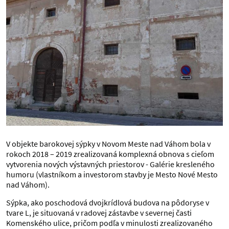
V objekte barokovej sýpky v Novom Meste nad Váhom bola v
rokoch 2018 – 2019 zrealizovaná komplexná obnova s cieľom
vytvorenia nových výstavných priestorov - Galérie kresleného
humoru (vlastníkom a investorom stavby je Mesto Nové Mesto
nad Váhom).
Sýpka, ako poschodová dvojkrídlová budova na pôdoryse v
tvare L, je situovaná v radovej zástavbe v severnej časti
Komenského ulice, pričom podľa v minulosti zrealizovaného