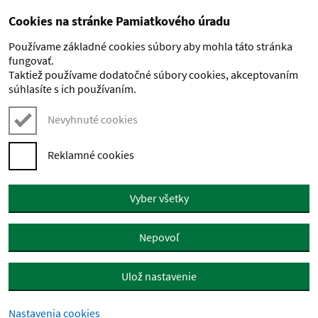
Cookies na stránke Pamiatkového úradu
Preskočiť na hlavný obsah
Používame základné cookies súbory aby mohla táto stránka
fungovať.
Taktiež používame dodatočné súbory cookies, akceptovaním
súhlasíte s ich používaním.
Nevyhnuté cookies
Reklamné cookies
Vyber všetky
Nepovoľ
Ulož nastavenie
Nastavenia cookies