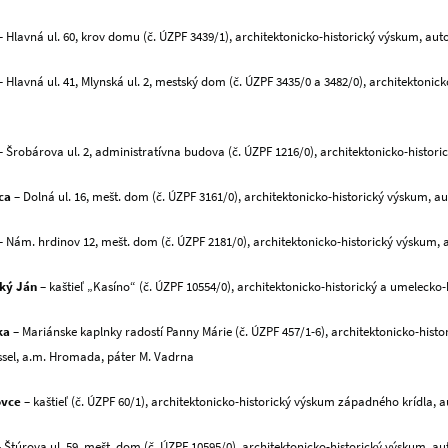
 Hlavná ul. 60, krov domu (č. ÚZPF 3439/1), architektonicko-historický výskum, aut
 Hlavná ul. 41, Mlynská ul. 2, mestský dom (č. ÚZPF 3435/0 a 3482/0), architektonic
 Šrobárova ul. 2, administratívna budova (č. ÚZPF 1216/0), architektonicko-histori
ca
– Dolná ul. 16, mešt. dom (č. ÚZPF 3161/0), architektonicko-historický výskum, aut
 Nám. hrdinov 12, mešt. dom (č. ÚZPF 2181/0), architektonicko-historický výskum, 
ký Ján
– kaštieľ „Kasíno“ (č. ÚZPF 10554/0), architektonicko-historický a umelecko-h
ka
– Mariánske kaplnky radostí Panny Márie (č. ÚZPF 457/1-6), architektonicko-histo
assel, a.m. Hromada, páter M. Vadrna
ovce
– kaštieľ (č. ÚZPF 60/1), architektonicko-historický výskum západného krídla, au
 Štúrova ul. 59, mešt. dom (č. ÚZPF 10595/0), architektonicko-historický výskum, auto