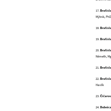
17.
Bratisl
Mýtnik, PhD
18.
Bratisl
19.
Bratisl
20.
Bratisl
Németh, Mgr
21.
Bratisl
22.
Bratisl
Havlík
23.
Čičaro
24.
Dubnic