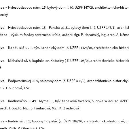
ava
– Hviezdoslavovo nám. 15, bytový dom II. (č. ÚZPF 147/2), architektonicko-histor
anský
ava
– Hviezdoslavovo nám. 15 – Panská ul. 31, bytový dom I. (č. ÚZPF 147/1), archite
I. etapa – výskum fasády severného krídla, autori: Mgr. P. Horanský, Ing. arch. A. Ném
ava
– Kapitulská ul. 1, býv. kanonický dom (č. ÚZPF 11423/0), architektonicko-histo
ava
– Michalská ul. 8, kaplnka sv. Kataríny ( č. ÚZPF 108/0), architektonicko-historic
á
ava
– Podjavorinskej ul. 9, nájomný dom (č. ÚZPF 498/0), architektonicko-historický 
r. V. Obuchová, CSc.
ava
– Radlinského ul. 49 – Mýtna ul., býv. tabaková továreň, budova skladu (č. ÚZPF
 arch. I. Gojdič, Mgr. S. Paulusová, Mgr. K. Zvedelová
ava
– Radničná ul. 1, Apponyiho palác (č. ÚZPF 189/0), architektonicko-historický, um
meth, PhDr. V. Obuchová, CSc.