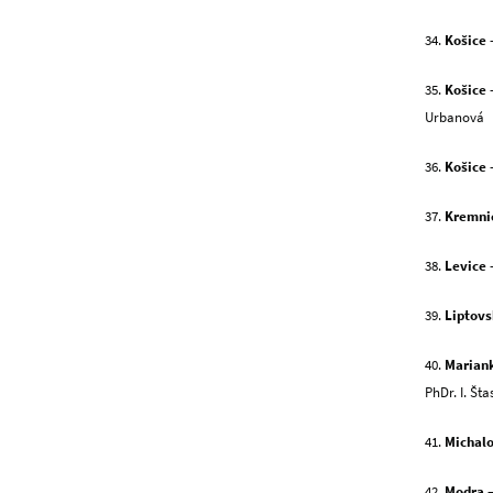
34.
Košice
–
35.
Košice
–
Urbanová
36.
Košice
–
37.
Kremni
38.
Levice
–
39.
Liptovs
40.
Marian
PhDr. I. Št
41.
Michal
42.
Modra
–