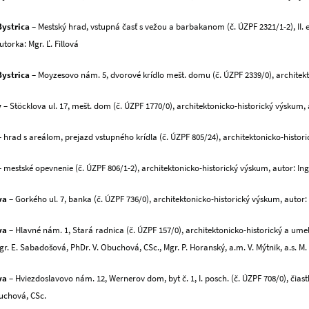
ystrica
– Mestský hrad, vstupná časť s vežou a barbakanom (č. ÚZPF 2321/1-2), II. 
torka: Mgr. Ľ. Fillová
ystrica
– Moyzesovo nám. 5, dvorové krídlo mešt. domu (č. ÚZPF 2339/0), architekt
v
– Stöcklova ul. 17, mešt. dom (č. ÚZPF 1770/0), architektonicko-historický výskum, 
 hrad s areálom, prejazd vstupného krídla (č. ÚZPF 805/24), architektonicko-histori
– mestské opevnenie (č. ÚZPF 806/1-2), architektonicko-historický výskum, autor: Ing
va
– Gorkého ul. 7, banka (č. ÚZPF 736/0), architektonicko-historický výskum, autor:
va
– Hlavné nám. 1, Stará radnica (č. ÚZPF 157/0), architektonicko-historický a um
Mgr. E. Sabadošová, PhDr. V. Obuchová, CSc., Mgr. P. Horanský, a.m. V. Mýtnik, a.s. M. Č
va
– Hviezdoslavovo nám. 12, Wernerov dom, byt č. 1, I. posch. (č. ÚZPF 708/0), čiastk
uchová, CSc.