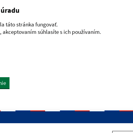
 úradu
a táto stránka fungovať.
 akceptovaním súhlasíte s ich používaním.
nie