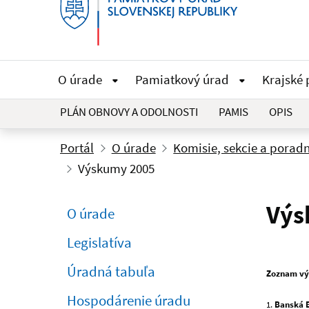
O úrade
Pamiatkový úrad
Krajské
PLÁN OBNOVY A ODOLNOSTI
PAMIS
OPIS
Portál
O úrade
Komisie, sekcie a porad
Výskumy 2005
Výs
O úrade
Legislatíva
Úradná tabuľa
Zoznam vý
Hospodárenie úradu
1.
Banská B