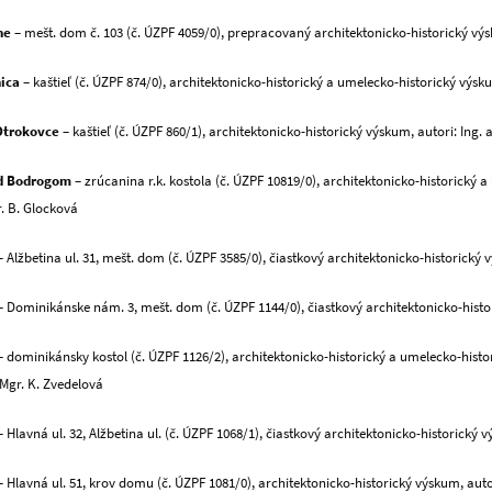
ne
– mešt. dom č. 103 (č. ÚZPF 4059/0), prepracovaný architektonicko-historický výsk
ica
– kaštieľ (č. ÚZPF 874/0), architektonicko-historický a umelecko-historický výskum
Otrokovce
– kaštieľ (č. ÚZPF 860/1), architektonicko-historický výskum, autori: Ing. 
ad Bodrogom
– zrúcanina r.k. kostola (č. ÚZPF 10819/0), architektonicko-historický a
. B. Glocková
 Alžbetina ul. 31, mešt. dom (č. ÚZPF 3585/0), čiastkový architektonicko-historický vý
 Dominikánske nám. 3, mešt. dom (č. ÚZPF 1144/0), čiastkový architektonicko-hist
– dominikánsky kostol (č. ÚZPF 1126/2), architektonicko-historický a umelecko-historic
Mgr. K. Zvedelová
 Hlavná ul. 32, Alžbetina ul. (č. ÚZPF 1068/1), čiastkový architektonicko-historický v
 Hlavná ul. 51, krov domu (č. ÚZPF 1081/0), architektonicko-historický výskum, aut