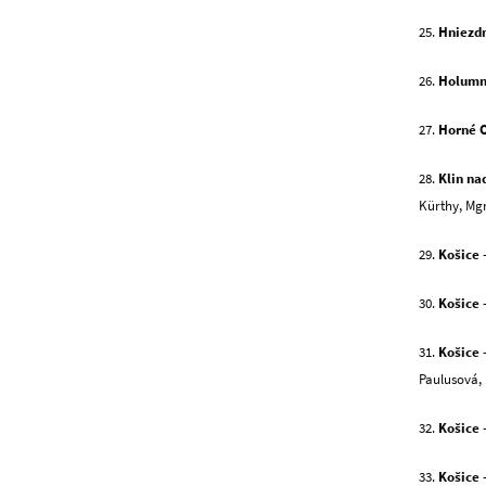
25.
Hniezd
26.
Holumn
27.
Horné 
28.
Klin n
Kürthy, Mgr
29.
Košice
–
30.
Košice
–
31.
Košice
Paulusová, 
32.
Košice
–
33.
Košice
–