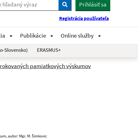
Prihlásiť sa
Vyhľadaj
Registrácia používateľa
tia
Publikácie
Online služby
o-Slovensko)
ERASMUS+
rokovaných pamiatkových výskumov
skum, autor: Mgr. M. Šimkovic