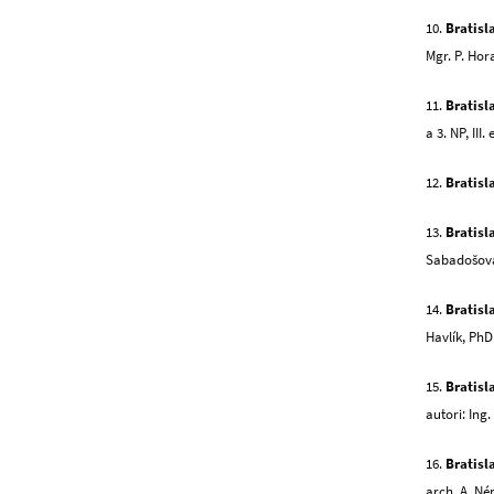
10.
Bratisl
Mgr. P. Hor
11.
Bratisl
a 3. NP, II
12.
Bratisl
13.
Bratisl
Sabadošov
14.
Bratisl
Havlík, PhD
15.
Bratisl
autori: Ing.
16.
Bratisl
arch. A. Né