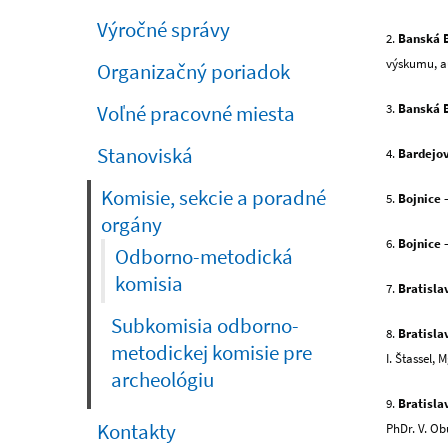
Výročné správy
2.
Banská B
výskumu, au
Organizačný poriadok
3.
Banská B
Voľné pracovné miesta
Stanoviská
4.
Bardejo
Komisie, sekcie a poradné
5.
Bojnice
–
orgány
6.
Bojnice
Odborno-metodická
komisia
7.
Bratisla
Subkomisia odborno-
8.
Bratisla
metodickej komisie pre
I. Štassel, 
archeológiu
9.
Bratisla
Kontakty
PhDr. V. Ob