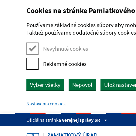
Cookies na stránke Pamiatkového
Preskočiť na hlavný obsah
Používame základné cookies súbory aby mohl
Taktiež používame dodatočné súbory cookies,
Nevyhnuté cookies
Reklamné cookies
Vyber všetky
Nepovoľ
Ulož nastave
Nastavenia cookies
Oficiálna stránka
verejnej správy SR