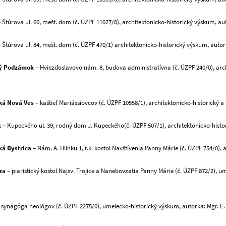
 Štúrova ul. 60, mešt. dom (č. ÚZPF 11027/0), architektonicko-historický výskum, auto
 Štúrova ul. 84, mešt. dom (č. ÚZPF 470/1) architektonicko-historický výskum, autor: 
ý Podzámok
– Hviezdoslavovo nám. 8, budova administratívna (č. ÚZPF 240/0), archi
ká Nová Ves
– kaštieľ Mariássiovcov (č. ÚZPF 10558/1), architektonicko-historický
k
– Kupeckého ul. 39, rodný dom J. Kupeckého(č. ÚZPF 507/1), architektonicko-histo
á Bystrica
– Nám. A. Hlinku 1, r.k. kostol Navštívenia Panny Márie (č. ÚZPF 754/0),
za
– piaristický kostol Najsv. Trojice a Nanebovzatia Panny Márie (č. ÚZPF 872/2), u
 synagóga neológov (č. ÚZPF 2275/0), umelecko-historický výskum, autorka: Mgr. E