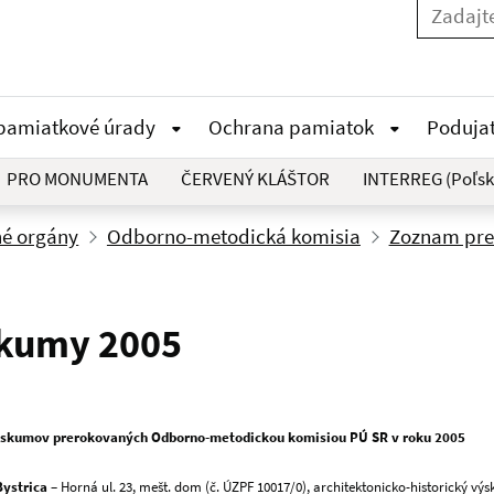
 pamiatkové úrady
Ochrana pamiatok
Poduja
PRO MONUMENTA
ČERVENÝ KLÁŠTOR
INTERREG (Poľsk
né orgány
Odborno-metodická komisia
Zoznam pre
kumy 2005
skumov prerokovaných Odborno-metodickou komisiou PÚ SR v roku 2005
ystrica
– Horná ul. 23, mešt. dom (č. ÚZPF 10017/0), architektonicko-historický vý