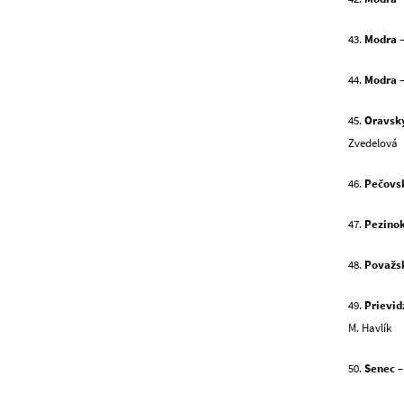
43.
Modra
–
44.
Modra
–
45.
Oravsk
Zvedelová
46.
Pečovs
47.
Pezino
48.
Považsk
49.
Prievid
M. Havlík
50.
Senec
–