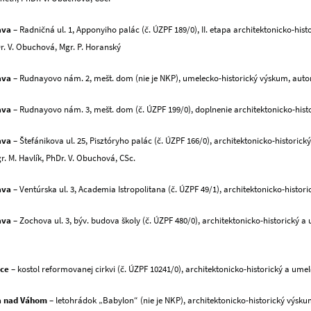
ava
– Radničná ul. 1, Apponyiho palác (č. ÚZPF 189/0), II. etapa architektonicko-histo
r. V. Obuchová, Mgr. P. Horanský
ava
– Rudnayovo nám. 2, mešt. dom (nie je NKP), umelecko-historický výskum, autori:
ava
– Rudnayovo nám. 3, mešt. dom (č. ÚZPF 199/0), doplnenie architektonicko-his
ava
– Štefánikova ul. 25, Pisztóryho palác (č. ÚZPF 166/0), architektonicko-historick
. M. Havlík, PhDr. V. Obuchová, CSc.
ava
– Ventúrska ul. 3, Academia Istropolitana (č. ÚZPF 49/1), architektonicko-histor
ava
– Zochova ul. 3, býv. budova školy (č. ÚZPF 480/0), architektonicko-historický a 
vce
– kostol reformovanej cirkvi (č. ÚZPF 10241/0), architektonicko-historický a ume
a nad Váhom
– letohrádok „Babylon“ (nie je NKP), architektonicko-historický výsku