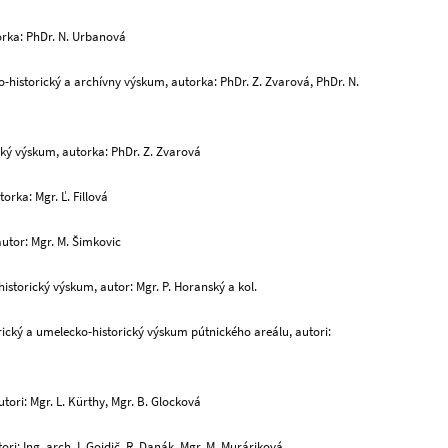
orka: PhDr. N. Urbanová
ko-historický a archívny výskum, autorka: PhDr. Z. Zvarová, PhDr. N.
cký výskum, autorka: PhDr. Z. Zvarová
orka: Mgr. Ľ. Fillová
autor: Mgr. M. Šimkovic
istorický výskum, autor: Mgr. P. Horanský a kol.
rický a umelecko-historický výskum pútnického areálu, autori:
tori: Mgr. L. Kürthy, Mgr. B. Glocková
ri: Ing. arch. I. Gojdič, R. Danák, Mgr. M. Muráriková