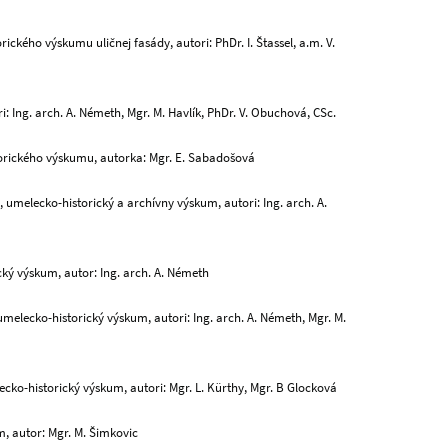
rického výskumu uličnej fasády, autori: PhDr. I. Štassel, a.m. V.
 Ing. arch. A. Németh, Mgr. M. Havlík, PhDr. V. Obuchová, CSc.
torického výskumu, autorka: Mgr. E. Sabadošová
ý, umelecko-historický a archívny výskum, autori: Ing. arch. A.
ický výskum, autor: Ing. arch. A. Németh
umelecko-historický výskum, autori: Ing. arch. A. Németh, Mgr. M.
lecko-historický výskum, autori: Mgr. L. Kürthy, Mgr. B Glocková
m, autor: Mgr. M. Šimkovic