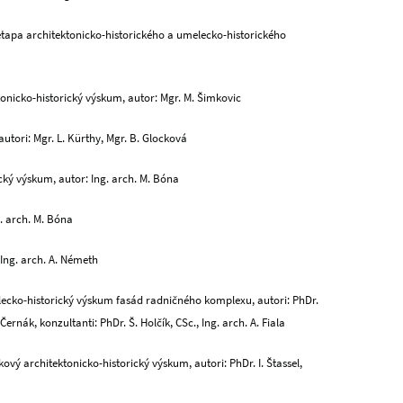
etapa architektonicko-historického a umelecko-historického
onicko-historický výskum, autor: Mgr. M. Šimkovic
autori: Mgr. L. Kürthy, Mgr. B. Glocková
cký výskum, autor: Ing. arch. M. Bóna
. arch. M. Bóna
 Ing. arch. A. Németh
elecko-historický výskum fasád radničného komplexu, autori: PhDr.
ernák, konzultanti: PhDr. Š. Holčík, CSc., Ing. arch. A. Fiala
ový architektonicko-historický výskum, autori: PhDr. I. Štassel,