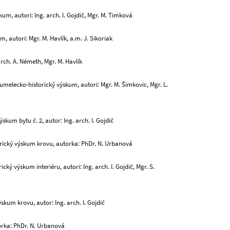
um, autori: Ing. arch. I. Gojdič, Mgr. M. Timková
, autori: Mgr. M. Havlík, a.m. J. Sikoriak
arch. A. Németh, Mgr. M. Havlík
 umelecko-historický výskum, autori: Mgr. M. Šimkovic, Mgr. L.
skum bytu č. 2, autor: Ing. arch. I. Gojdič
orický výskum krovu, autorka: PhDr. N. Urbanová
ký výskum interiéru, autori: Ing. arch. I. Gojdič, Mgr. S.
ýskum krovu, autor: Ing. arch. I. Gojdič
orka: PhDr. N. Urbanová