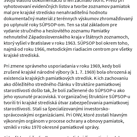
Svoju vlastnú dokumentáciu si len začínalo tvoriť. Preto pri
vyhotovovaní evidenčných listov a tvorbe zoznamov pamiatok
mal pre krajské stredisko nenahraditeľnú hodnotu
dokumentačný materiál z terénnych výskumov zhromažďovaný
po uplynulé roky SÚPSOP-om. Ten sa stal základom pre
vydanie stručného a heslovitého zoznamu Pamiatky
nehnuteľné Západoslovenského kraja v štátnych zoznamoch,
ktorý vyšiel v Bratislave v roku 1963. SÚPSOP bol okrem toho,
najmä od roku 1966, metodickým riadiacim centrom pre všetky
krajské strediská.
Pri zmene správneho usporiadania v roku 1969, kedy boli
zrušené krajské národné výbory (k 1. 7. 1969) bola ohrozená aj
existencia krajských pamiatkových stredísk. K ich zachovaniu
ako dôležitého stredného článku v štruktúre pamiatkovej
starostlivosti došlo tak, že boli začlenené do SÚPSOP-u ako
jeho vysunuté pracoviská. V organizačnej štruktúre SÚPSOP-u
tvorili tri krajské strediská útvar zabezpečovania pamiatkovej
starostlivosti. Stali sa špecializovanými investorsko-
správcovskými organizáciami. Pri ONV, ktoré zostali hlavným
výkonným orgánom v procese ochrany a obnovy pamiatok,
vznikli v roku 1970 okresné pamiatkové správy.