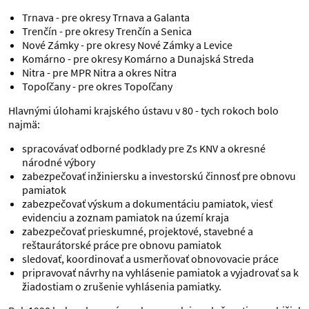
Trnava - pre okresy Trnava a Galanta
Trenčín - pre okresy Trenčín a Senica
Nové Zámky - pre okresy Nové Zámky a Levice
Komárno - pre okresy Komárno a Dunajská Streda
Nitra - pre MPR Nitra a okres Nitra
Topoľčany - pre okres Topoľčany
Hlavnými úlohami krajského ústavu v 80 - tych rokoch bolo
najmä:
spracovávať odborné podklady pre Zs KNV a okresné
národné výbory
zabezpečovať inžiniersku a investorskú činnosť pre obnovu
pamiatok
zabezpečovať výskum a dokumentáciu pamiatok, viesť
evidenciu a zoznam pamiatok na území kraja
zabezpečovať prieskumné, projektové, stavebné a
reštaurátorské práce pre obnovu pamiatok
sledovať, koordinovať a usmerňovať obnovovacie práce
pripravovať návrhy na vyhlásenie pamiatok a vyjadrovať sa k
žiadostiam o zrušenie vyhlásenia pamiatky.