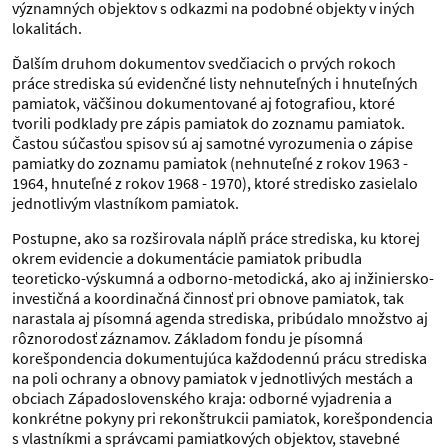
významných objektov s odkazmi na podobné objekty v iných
lokalitách.
Ďalším druhom dokumentov svedčiacich o prvých rokoch
práce strediska sú evidenčné listy nehnuteľných i hnuteľných
pamiatok, väčšinou dokumentované aj fotografiou, ktoré
tvorili podklady pre zápis pamiatok do zoznamu pamiatok.
Častou súčasťou spisov sú aj samotné vyrozumenia o zápise
pamiatky do zoznamu pamiatok (nehnuteľné z rokov 1963 -
1964, hnuteľné z rokov 1968 - 1970), ktoré stredisko zasielalo
jednotlivým vlastníkom pamiatok.
Postupne, ako sa rozširovala náplň práce strediska, ku ktorej
okrem evidencie a dokumentácie pamiatok pribudla
teoreticko-výskumná a odborno-metodická, ako aj inžiniersko-
investičná a koordinačná činnosť pri obnove pamiatok, tak
narastala aj písomná agenda strediska, pribúdalo množstvo aj
rôznorodosť záznamov. Základom fondu je písomná
korešpondencia dokumentujúca každodennú prácu strediska
na poli ochrany a obnovy pamiatok v jednotlivých mestách a
obciach Západoslovenského kraja: odborné vyjadrenia a
konkrétne pokyny pri rekonštrukcii pamiatok, korešpondencia
s vlastníkmi a správcami pamiatkových objektov, stavebné