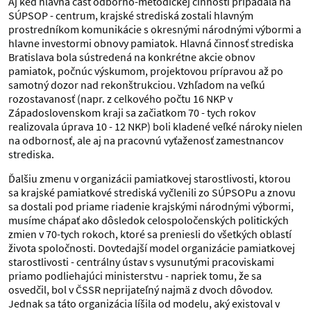
Aj keď hlavná časť odborno-metodickej činnosti pripadala na
SÚPSOP - centrum, krajské strediská zostali hlavným
prostredníkom komunikácie s okresnými národnými výbormi a
hlavne investormi obnovy pamiatok. Hlavná činnosť strediska
Bratislava bola sústredená na konkrétne akcie obnov
pamiatok, počnúc výskumom, projektovou prípravou až po
samotný dozor nad rekonštrukciou. Vzhľadom na veľkú
rozostavanosť (napr. z celkového počtu 16 NKP v
Západoslovenskom kraji sa začiatkom 70 - tych rokov
realizovala úprava 10 - 12 NKP) boli kladené veľké nároky nielen
na odbornosť, ale aj na pracovnú vyťaženosť zamestnancov
strediska.
Ďalšiu zmenu v organizácii pamiatkovej starostlivosti, ktorou
sa krajské pamiatkové strediská vyčlenili zo SÚPSOPu a znovu
sa dostali pod priame riadenie krajskými národnými výbormi,
musíme chápať ako dôsledok celospoločenských politických
zmien v 70-tych rokoch, ktoré sa preniesli do všetkých oblastí
života spoločnosti. Dovtedajší model organizácie pamiatkovej
starostlivosti - centrálny ústav s vysunutými pracoviskami
priamo podliehajúci ministerstvu - napriek tomu, že sa
osvedčil, bol v ČSSR neprijateľný najmä z dvoch dôvodov.
Jednak sa táto organizácia líšila od modelu, aký existoval v