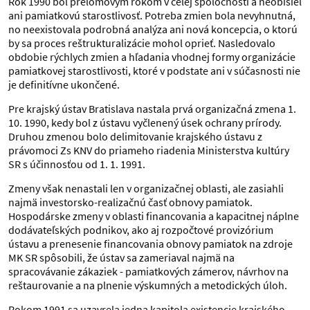
Rok 1990 bol prelomovým rokom v celej spoločnosti a neobišiel
ani pamiatkovú starostlivosť. Potreba zmien bola nevyhnutná,
no neexistovala podrobná analýza ani nová koncepcia, o ktorú
by sa proces reštrukturalizácie mohol oprieť. Nasledovalo
obdobie rýchlych zmien a hľadania vhodnej formy organizácie
pamiatkovej starostlivosti, ktoré v podstate ani v súčasnosti nie
je definitívne ukončené.
Pre krajský ústav Bratislava nastala prvá organizačná zmena 1.
10. 1990, kedy bol z ústavu vyčlenený úsek ochrany prírody.
Druhou zmenou bolo delimitovanie krajského ústavu z
právomoci Zs KNV do priameho riadenia Ministerstva kultúry
SR s účinnosťou od 1. 1. 1991.
Zmeny však nenastali len v organizačnej oblasti, ale zasiahli
najmä investorsko-realizačnú časť obnovy pamiatok.
Hospodárske zmeny v oblasti financovania a kapacitnej náplne
dodávateľských podnikov, ako aj rozpočtové provizórium
ústavu a prenesenie financovania obnovy pamiatok na zdroje
MK SR spôsobili, že ústav sa zameriaval najmä na
spracovávanie zákaziek - pamiatkových zámerov, návrhov na
reštaurovanie a na plnenie výskumných a metodických úloh.
Rokom 1991 sa uzavrela jedna kapitola existencie krajského