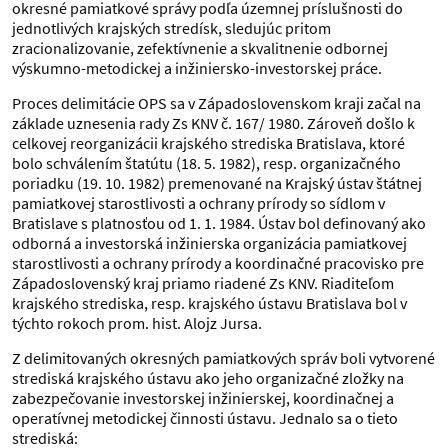
okresné pamiatkové správy podľa územnej príslušnosti do
jednotlivých krajských stredísk, sledujúc pritom
zracionalizovanie, zefektívnenie a skvalitnenie odbornej
výskumno-metodickej a inžiniersko-investorskej práce.
Proces delimitácie OPS sa v Západoslovenskom kraji začal na
základe uznesenia rady Zs KNV č. 167/ 1980. Zároveň došlo k
celkovej reorganizácii krajského strediska Bratislava, ktoré
bolo schválením štatútu (18. 5. 1982), resp. organizačného
poriadku (19. 10. 1982) premenované na Krajský ústav štátnej
pamiatkovej starostlivosti a ochrany prírody so sídlom v
Bratislave s platnosťou od 1. 1. 1984. Ústav bol definovaný ako
odborná a investorská inžinierska organizácia pamiatkovej
starostlivosti a ochrany prírody a koordinačné pracovisko pre
Západoslovenský kraj priamo riadené Zs KNV. Riaditeľom
krajského strediska, resp. krajského ústavu Bratislava bol v
týchto rokoch prom. hist. Alojz Jursa.
Z delimitovaných okresných pamiatkových správ boli vytvorené
strediská krajského ústavu ako jeho organizačné zložky na
zabezpečovanie investorskej inžinierskej, koordinačnej a
operatívnej metodickej činnosti ústavu. Jednalo sa o tieto
strediská: