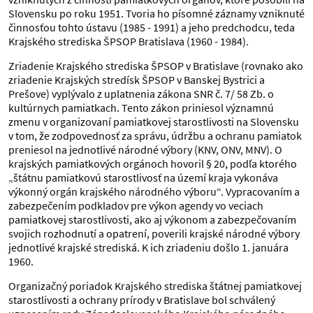
Slovensku po roku 1951. Tvoria ho písomné záznamy vzniknuté
činnosťou tohto ústavu (1985 - 1991) a jeho predchodcu, teda
Krajského strediska ŠPSOP Bratislava (1960 - 1984).
Zriadenie Krajského strediska ŠPSOP v Bratislave (rovnako ako
zriadenie Krajských stredísk ŠPSOP v Banskej Bystrici a
Prešove) vyplývalo z uplatnenia zákona SNR č. 7/ 58 Zb. o
kultúrnych pamiatkach. Tento zákon priniesol významnú
zmenu v organizovaní pamiatkovej starostlivosti na Slovensku
v tom, že zodpovednosť za správu, údržbu a ochranu pamiatok
preniesol na jednotlivé národné výbory (KNV, ONV, MNV). O
krajských pamiatkových orgánoch hovoril § 20, podľa ktorého
„štátnu pamiatkovú starostlivosť na území kraja vykonáva
výkonný orgán krajského národného výboru“. Vypracovaním a
zabezpečením podkladov pre výkon agendy vo veciach
pamiatkovej starostlivosti, ako aj výkonom a zabezpečovaním
svojich rozhodnutí a opatrení, poverili krajské národné výbory
jednotlivé krajské strediská. K ich zriadeniu došlo 1. januára
1960.
Organizačný poriadok Krajského strediska štátnej pamiatkovej
starostlivosti a ochrany prírody v Bratislave bol schválený