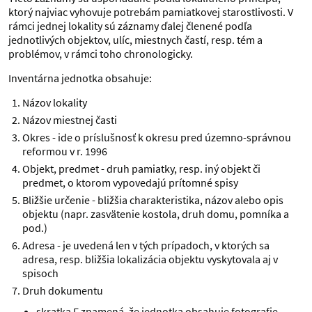
ktorý najviac vyhovuje potrebám pamiatkovej starostlivosti. V
rámci jednej lokality sú záznamy ďalej členené podľa
jednotlivých objektov, ulíc, miestnych častí, resp. tém a
problémov, v rámci toho chronologicky.
Inventárna jednotka obsahuje:
Názov lokality
Názov miestnej časti
Okres - ide o príslušnosť k okresu pred územno-správnou
reformou v r. 1996
Objekt, predmet - druh pamiatky, resp. iný objekt či
predmet, o ktorom vypovedajú prítomné spisy
Bližšie určenie - bližšia charakteristika, názov alebo opis
objektu (napr. zasvätenie kostola, druh domu, pomníka a
pod.)
Adresa - je uvedená len v tých prípadoch, v ktorých sa
adresa, resp. bližšia lokalizácia objektu vyskytovala aj v
spisoch
Druh dokumentu
skratka F znamená, že jednotka obsahuje fotografie