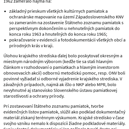
1962 zameralo najmä na:
základný prieskum všetkých kultúrnych pamiatok a
ochranárske mapovanie na území Západoslovenského KNV
so zameraním na zostavenie Štátneho zoznamu pamiatok s
perspektívnym dokončením u nehnuteľných pamiatok do
konca roku 1963 a hnuteľných do konca roku 1965;
pokračovanie v evidencii a fotodokumentácii všetkých obcí a
prírodných krás v kraji.
Úlohou krajského strediska ďalej bolo poskytovať okresným a
miestnym národným výborom (keďže tie sa stali hlavným
článkom v rozhodovaní o pamiatkach a hlavným investorom
obnovovacích akcií) odbornú metodickú pomoc, resp. ONV boli
povinné vyžiadať si odborné vyjadrenie krajského strediska. V
závažných prípadoch, najmä ak išlo o NKP alebo MPR, bolo
nevyhnutné aj stanovisko Slovenského ústavu pamiatkovej
starostlivosti a ochrany prírody.
Pri zostavovaní štátneho zoznamu pamiatok, tvorbe
evidenčných listov pamiatok, slúžil ako podklad dokumentačný
materiál získaný terénnym výskumom. Krajské stredisko v čase
svojho vzniku nemalo k dispozícii žiadne podkladové materiály.