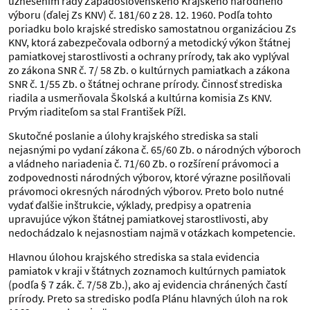
uznesením rady Západoslovenského Krajského národného
výboru (ďalej Zs KNV) č. 181/60 z 28. 12. 1960. Podľa tohto
poriadku bolo krajské stredisko samostatnou organizáciou Zs
KNV, ktorá zabezpečovala odborný a metodický výkon štátnej
pamiatkovej starostlivosti a ochrany prírody, tak ako vyplýval
zo zákona SNR č. 7/ 58 Zb. o kultúrnych pamiatkach a zákona
SNR č. 1/55 Zb. o štátnej ochrane prírody. Činnosť strediska
riadila a usmerňovala Školská a kultúrna komisia Zs KNV.
Prvým riaditeľom sa stal František Pížl.
Skutočné poslanie a úlohy krajského strediska sa stali
nejasnými po vydaní zákona č. 65/60 Zb. o národných výboroch
a vládneho nariadenia č. 71/60 Zb. o rozšírení právomoci a
zodpovednosti národných výborov, ktoré výrazne posilňovali
právomoci okresných národných výborov. Preto bolo nutné
vydať ďalšie inštrukcie, výklady, predpisy a opatrenia
upravujúce výkon štátnej pamiatkovej starostlivosti, aby
nedochádzalo k nejasnostiam najmä v otázkach kompetencie.
Hlavnou úlohou krajského strediska sa stala evidencia
pamiatok v kraji v štátnych zoznamoch kultúrnych pamiatok
(podľa § 7 zák. č. 7/58 Zb.), ako aj evidencia chránených častí
prírody. Preto sa stredisko podľa Plánu hlavných úloh na rok