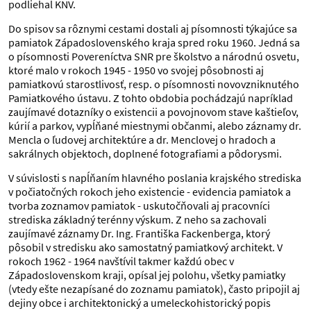
podliehal KNV.
Do spisov sa rôznymi cestami dostali aj písomnosti týkajúce sa
pamiatok Západoslovenského kraja spred roku 1960. Jedná sa
o písomnosti Povereníctva SNR pre školstvo a národnú osvetu,
ktoré malo v rokoch 1945 - 1950 vo svojej pôsobnosti aj
pamiatkovú starostlivosť, resp. o písomnosti novovzniknutého
Pamiatkového ústavu. Z tohto obdobia pochádzajú napríklad
zaujímavé dotazníky o existencii a povojnovom stave kaštieľov,
kúrií a parkov, vypĺňané miestnymi občanmi, alebo záznamy dr.
Mencla o ľudovej architektúre a dr. Menclovej o hradoch a
sakrálnych objektoch, doplnené fotografiami a pôdorysmi.
V súvislosti s napĺňaním hlavného poslania krajského strediska
v počiatočných rokoch jeho existencie - evidencia pamiatok a
tvorba zoznamov pamiatok - uskutočňovali aj pracovníci
strediska základný terénny výskum. Z neho sa zachovali
zaujímavé záznamy Dr. Ing. Františka Fackenberga, ktorý
pôsobil v stredisku ako samostatný pamiatkový architekt. V
rokoch 1962 - 1964 navštívil takmer každú obec v
Západoslovenskom kraji, opísal jej polohu, všetky pamiatky
(vtedy ešte nezapísané do zoznamu pamiatok), často pripojil aj
dejiny obce i architektonický a umeleckohistorický popis