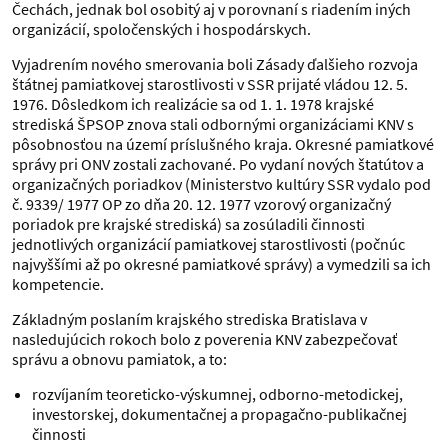
Čechách, jednak bol osobitý aj v porovnaní s riadením iných
organizácií, spoločenských i hospodárskych.
Vyjadrením nového smerovania boli Zásady ďalšieho rozvoja
štátnej pamiatkovej starostlivosti v SSR prijaté vládou 12. 5.
1976. Dôsledkom ich realizácie sa od 1. 1. 1978 krajské
strediská ŠPSOP znova stali odbornými organizáciami KNV s
pôsobnosťou na území príslušného kraja. Okresné pamiatkové
správy pri ONV zostali zachované. Po vydaní nových štatútov a
organizačných poriadkov (Ministerstvo kultúry SSR vydalo pod
č. 9339/ 1977 OP zo dňa 20. 12. 1977 vzorový organizačný
poriadok pre krajské strediská) sa zosúladili činnosti
jednotlivých organizácií pamiatkovej starostlivosti (počnúc
najvyššími až po okresné pamiatkové správy) a vymedzili sa ich
kompetencie.
Základným poslaním krajského strediska Bratislava v
nasledujúcich rokoch bolo z poverenia KNV zabezpečovať
správu a obnovu pamiatok, a to:
rozvíjaním teoreticko-výskumnej, odborno-metodickej,
investorskej, dokumentačnej a propagačno-publikačnej
činnosti