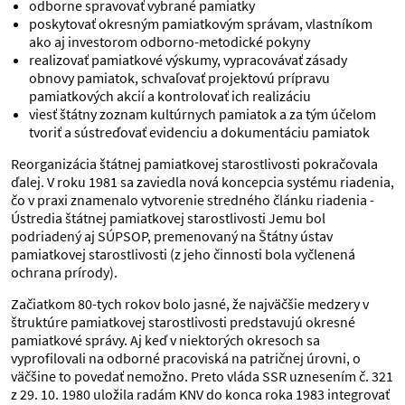
odborne spravovať vybrané pamiatky
poskytovať okresným pamiatkovým správam, vlastníkom
ako aj investorom odborno-metodické pokyny
realizovať pamiatkové výskumy, vypracovávať zásady
obnovy pamiatok, schvaľovať projektovú prípravu
pamiatkových akcií a kontrolovať ich realizáciu
viesť štátny zoznam kultúrnych pamiatok a za tým účelom
tvoriť a sústreďovať evidenciu a dokumentáciu pamiatok
Reorganizácia štátnej pamiatkovej starostlivosti pokračovala
ďalej. V roku 1981 sa zaviedla nová koncepcia systému riadenia,
čo v praxi znamenalo vytvorenie stredného článku riadenia -
Ústredia štátnej pamiatkovej starostlivosti Jemu bol
podriadený aj SÚPSOP, premenovaný na Štátny ústav
pamiatkovej starostlivosti (z jeho činnosti bola vyčlenená
ochrana prírody).
Začiatkom 80-tych rokov bolo jasné, že najväčšie medzery v
štruktúre pamiatkovej starostlivosti predstavujú okresné
pamiatkové správy. Aj keď v niektorých okresoch sa
vyprofilovali na odborné pracoviská na patričnej úrovni, o
väčšine to povedať nemožno. Preto vláda SSR uznesením č. 321
z 29. 10. 1980 uložila radám KNV do konca roka 1983 integrovať