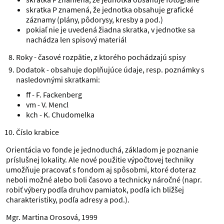
skratka P znamená, že jednotka obsahuje grafické
záznamy (plány, pôdorysy, kresby a pod.)
pokiaľ nie je uvedená žiadna skratka, v jednotke sa
nachádza len spisový materiál
Roky - časové rozpätie, z ktorého pochádzajú spisy
Dodatok - obsahuje doplňujúce údaje, resp. poznámky s
nasledovnými skratkami:
ff - F. Fackenberg
vm - V. Mencl
kch - K. Chudomelka
Číslo krabice
Orientácia vo fonde je jednoduchá, základom je poznanie
príslušnej lokality. Ale nové použitie výpočtovej techniky
umožňuje pracovať s fondom aj spôsobmi, ktoré doteraz
neboli možné alebo boli časovo a technicky náročné (napr.
robiť výbery podľa druhov pamiatok, podľa ich bližšej
charakteristiky, podľa adresy a pod.).
Mgr. Martina Orosová, 1999