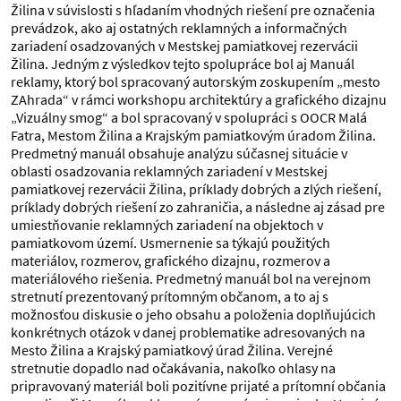
Žilina v súvislosti s hľadaním vhodných riešení pre označenia
prevádzok, ako aj ostatných reklamných a informačných
zariadení osadzovaných v Mestskej pamiatkovej rezervácii
Žilina. Jedným z výsledkov tejto spolupráce bol aj Manuál
reklamy, ktorý bol spracovaný autorským zoskupením „mesto
ZAhrada“ v rámci workshopu architektúry a grafického dizajnu
„Vizuálny smog“ a bol spracovaný v spolupráci s OOCR Malá
Fatra, Mestom Žilina a Krajským pamiatkovým úradom Žilina.
Predmetný manuál obsahuje analýzu súčasnej situácie v
oblasti osadzovania reklamných zariadení v Mestskej
pamiatkovej rezervácii Žilina, príklady dobrých a zlých riešení,
príklady dobrých riešení zo zahraničia, a následne aj zásad pre
umiestňovanie reklamných zariadení na objektoch v
pamiatkovom území. Usmernenie sa týkajú použitých
materiálov, rozmerov, grafického dizajnu, rozmerov a
materiálového riešenia. Predmetný manuál bol na verejnom
stretnutí prezentovaný prítomným občanom, a to aj s
možnosťou diskusie o jeho obsahu a položenia doplňujúcich
konkrétnych otázok v danej problematike adresovaných na
Mesto Žilina a Krajský pamiatkový úrad Žilina. Verejné
stretnutie dopadlo nad očakávania, nakoľko ohlasy na
pripravovaný materiál boli pozitívne prijaté a prítomní občania