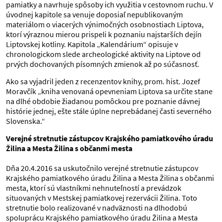
pamiatky a navrhuje spôsoby ich využitia v cestovnom ruchu. V
úvodnej kapitole sa venuje doposiaľ nepublikovaným
materiálom o viacerých výnimočných osobnostiach Liptova,
ktorí výraznou mierou prispeli k poznaniu najstarších dejín
Liptovskej kotliny. Kapitola „Kalendárium“ opisuje v
chronologickom slede archeologické aktivity na Liptove od
prvých dochovaných písomných zmienok až po súčasnosť.
Ako sa vyjadril jeden z recenzentov knihy, prom. hist. Jozef
Moravčík „kniha venovaná opevneniam Liptova sa určite stane
na dlhé obdobie žiadanou pomôckou pre poznanie dávnej
histórie jednej, ešte stále úplne neprebádanej časti severného
Slovenska.“
Verejné stretnutie zástupcov Krajského pamiatkového úradu
Žilina a Mesta Žilina s občanmi mesta
Dňa 20.4.2016 sa uskutočnilo verejné stretnutie zástupcov
Krajského pamiatkového úradu Žilina a Mesta Žilina s občanmi
mesta, ktorí sú vlastníkmi nehnuteľností a prevádzok
situovaných v Mestskej pamiatkovej rezervácii Žilina. Toto
stretnutie bolo realizované v nadväznosti na dlhodobú
spoluprácu Krajského pamiatkového úradu Žilina a Mesta