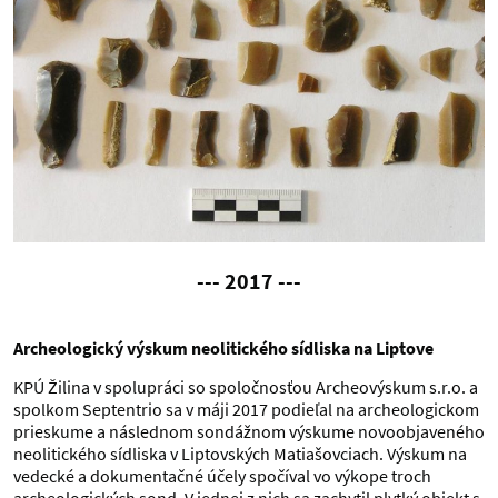
--- 2017 ---
Archeologický výskum neolitického sídliska na Liptove
KPÚ Žilina v spolupráci so spoločnosťou Archeovýskum s.r.o. a
spolkom Septentrio sa v máji 2017 podieľal na archeologickom
prieskume a následnom sondážnom výskume novoobjaveného
neolitického sídliska v Liptovských Matiašovciach. Výskum na
vedecké a dokumentačné účely spočíval vo výkope troch