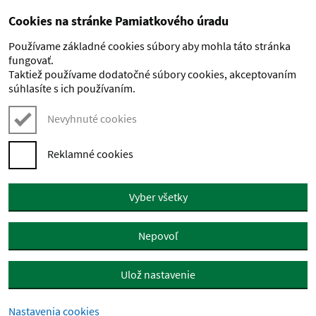
Cookies na stránke Pamiatkového úradu
Preskočiť na hlavný obsah
Používame základné cookies súbory aby mohla táto stránka
fungovať.
Taktiež používame dodatočné súbory cookies, akceptovaním
súhlasíte s ich používaním.
Nevyhnuté cookies
Reklamné cookies
Vyber všetky
Nepovoľ
Ulož nastavenie
Nastavenia cookies