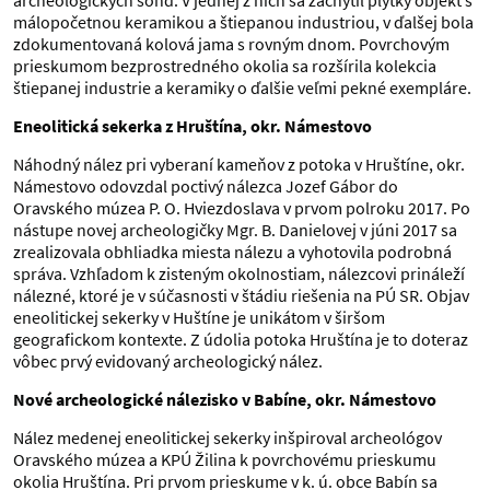
archeologických sond. V jednej z nich sa zachytil plytký objekt s
málopočetnou keramikou a štiepanou industriou, v ďalšej bola
zdokumentovaná kolová jama s rovným dnom. Povrchovým
prieskumom bezprostredného okolia sa rozšírila kolekcia
štiepanej industrie a keramiky o ďalšie veľmi pekné exempláre.
Eneolitická sekerka z Hruštína, okr. Námestovo
Náhodný nález pri vyberaní kameňov z potoka v Hruštíne, okr.
Námestovo odovzdal poctivý nálezca Jozef Gábor do
Oravského múzea P. O. Hviezdoslava v prvom polroku 2017. Po
nástupe novej archeologičky Mgr. B. Danielovej v júni 2017 sa
zrealizovala obhliadka miesta nálezu a vyhotovila podrobná
správa. Vzhľadom k zisteným okolnostiam, nálezcovi prináleží
nálezné, ktoré je v súčasnosti v štádiu riešenia na PÚ SR. Objav
eneolitickej sekerky v Huštíne je unikátom v širšom
geografickom kontexte. Z údolia potoka Hruštína je to doteraz
vôbec prvý evidovaný archeologický nález.
Nové archeologické nálezisko v Babíne, okr. Námestovo
Nález medenej eneolitickej sekerky inšpiroval archeológov
Oravského múzea a KPÚ Žilina k povrchovému prieskumu
okolia Hruštína. Pri prvom prieskume v k. ú. obce Babín sa