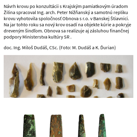
Návrh krovu po konzultácii s Krajským pamiatkovým úradom
Žilina spracoval Ing. arch. Peter Nižňanský a samotnú repliku
krovu vyhotovila spoločnosť Obnova s r.o. v Banskej Štiavnici.
Na jar tohto roku sa nový krov osadí na objekte kúrie a pokryje
dreveným šindľom. Obnova sa realizuje aj zásluhou finančnej
podpory Ministerstva kultúry SR .
doc. Ing. Miloš Dudáš, CSc. (Foto: M. Dudáš a K. Ďurian)