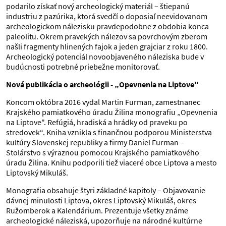
podarilo získať nový archeologický materiál – štiepanú
industriu z pazúrika, ktorá svedčí o doposiaľ neevidovanom
archeologickom nálezisku pravdepodobne z obdobia konca
paleolitu. Okrem pravekých nálezov sa povrchovým zberom
našli fragmenty hlinených fajok a jeden grajciar z roku 1800.
Archeologický potenciál novoobjaveného náleziska bude v
budúcnosti potrebné priebežne monitorovať.
Nová publikácia o archeológii - „Opevnenia na Liptove"
Koncom októbra 2016 vydal Martin Furman, zamestnanec
Krajského pamiatkového úradu Žilina monografiu „Opevnenia
na Liptove". Refúgiá, hradiská a hrádky od praveku po
stredovek“. Kniha vznikla s finančnou podporou Ministerstva
kultúry Slovenskej republiky a firmy Daniel Furman –
Stolárstvo s výraznou pomocou Krajského pamiatkového
úradu Žilina. Knihu podporili tiež viaceré obce Liptova a mesto
Liptovský Mikuláš.
Monografia obsahuje štyri základné kapitoly – Objavovanie
dávnej minulosti Liptova, okres Liptovský Mikuláš, okres
Ružomberok a Kalendárium. Prezentuje všetky známe
archeologické náleziská, upozorňuje na národné kultúrne