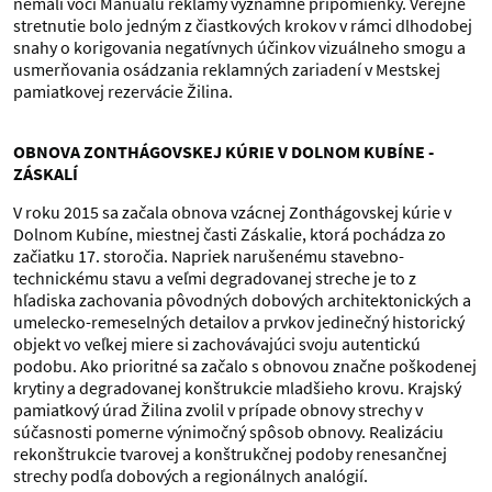
nemali voči Manuálu reklamy významné pripomienky. Verejné
stretnutie bolo jedným z čiastkových krokov v rámci dlhodobej
snahy o korigovania negatívnych účinkov vizuálneho smogu a
usmerňovania osádzania reklamných zariadení v Mestskej
pamiatkovej rezervácie Žilina.
OBNOVA ZONTHÁGOVSKEJ KÚRIE V DOLNOM KUBÍNE -
ZÁSKALÍ
V roku 2015 sa začala obnova vzácnej Zonthágovskej kúrie v
Dolnom Kubíne, miestnej časti Záskalie, ktorá pochádza zo
začiatku 17. storočia. Napriek narušenému stavebno-
technickému stavu a veľmi degradovanej streche je to z
hľadiska zachovania pôvodných dobových architektonických a
umelecko-remeselných detailov a prvkov jedinečný historický
objekt vo veľkej miere si zachovávajúci svoju autentickú
podobu. Ako prioritné sa začalo s obnovou značne poškodenej
krytiny a degradovanej konštrukcie mladšieho krovu. Krajský
pamiatkový úrad Žilina zvolil v prípade obnovy strechy v
súčasnosti pomerne výnimočný spôsob obnovy. Realizáciu
rekonštrukcie tvarovej a konštrukčnej podoby renesančnej
strechy podľa dobových a regionálnych analógií.