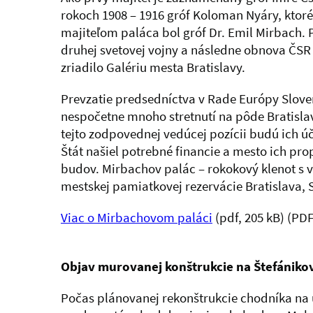
rokoch 1908 – 1916 gróf Koloman Nyáry, ktor
majiteľom paláca bol gróf Dr. Emil Mirbach.
druhej svetovej vojny a následne obnova ČSR –
zriadilo Galériu mesta Bratislavy.
Prevzatie predsedníctva v Rade Európy Sloven
nespočetne mnoho stretnutí na pôde Bratisla
tejto zodpovednej vedúcej pozícii budú ich úč
Štát našiel potrebné financie a mesto ich p
budov. Mirbachov palác – rokokový klenot s v
mestskej pamiatkovej rezervácie Bratislava, S
Viac o Mirbachovom paláci
(pdf, 205 kB)
(PDF
Objav murovanej konštrukcie na Štefánikove
Počas plánovanej rekonštrukcie chodníka na u