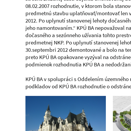
08.02.2007 rozhodnutie, v ktorom bola stano
predmetnú stavbu uplatňovať/montovať len v
2012. Po uplynutí stanovenej lehoty dočasnéh
jeho namontovaním.“ KPÚ BA nepovažoval nav
dočasného a sezónneho užívania tohto prestr
predmetnej NKP. Po uplynutí stanovenej leho
30.septembri 2012 demontované a bolo na ter
preto KPÚ BA opakovane vyzýval na odstráneni
podmienok rozhodnutia KPÚ BA a nedodržania
KPÚ BA v spolupráci s Oddelením územného ro
podkladov od KPÚ BA rozhodnutie o odstránen