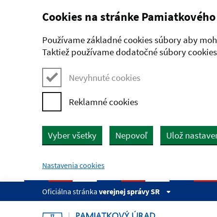
Cookies na stránke Pamiatkového
Preskočiť na hlavný obsah
Používame základné cookies súbory aby mohl
Taktiež používame dodatočné súbory cookies,
Nevyhnuté cookies
Reklamné cookies
Vyber všetky
Nepovoľ
Ulož nastave
Nastavenia cookies
Oficiálna stránka
verejnej správy SR