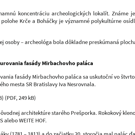
amnú koncentráciu archeologických lokalít. Známe je 
 v polohe Krče a Boháčky je významné polykultúrne osídl
nej osoby – archeológa bola dôkladne preskúmaná plocha
štaurovania fasády Mirbachovho paláca
urovania fasády Mirbachovho paláca sa uskutoční vo štvrt
ého mesta SR Bratislavy Iva Nesrovnala.
B)
(PDF, 249 kB)
vodnej architektúre starého Prešporka. Rokokový klenot
IS alebo WEITE HOF.
ky (1781 – 1813) a do začiatku 20. storočia mal palác ď