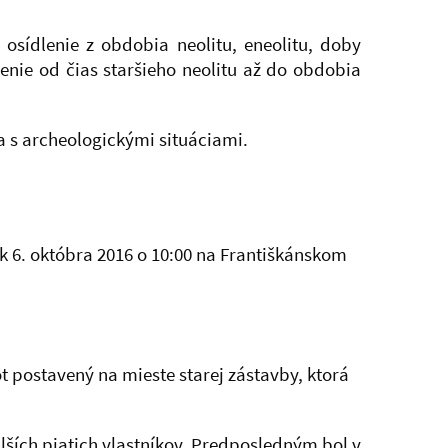
osídlenie z obdobia neolitu, eneolitu, doby
enie od čias staršieho neolitu až do obdobia
 s archeologickými situáciami.
ok 6. októbra 2016 o 10:00 na Františkánskom
 postavený na mieste starej zástavby, ktorá
alších piatich vlastníkov. Predposledným bol v