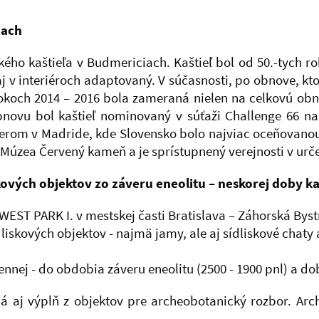
iach
ého kaštieľa v Budmericiach. Kaštieľ bol od 50.-tych r
aj v interiéroch adaptovaný. V súčasnosti, po obnove, kto
och 2014 – 2016 bola zameraná nielen na celkovú obnov
novu bol kaštieľ nominovaný v súťaži Challenge 66 n
čerom v Madride, kde Slovensko bolo najviac oceňovanou
 - Múzea Červený kameň a je sprístupnený verejnosti v u
iskových objektov zo záveru eneolitu – neskorej doby 
EST PARK I. v mestskej časti Bratislava – Záhorská Bys
liskových objektov - najmä jamy, ale aj sídliskové chaty
ej - do obdobia záveru eneolitu (2500 - 1900 pnl) a doby 
 aj výplň z objektov pre archeobotanický rozbor. Arc