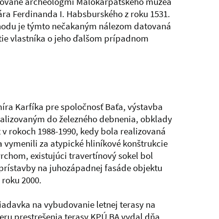
ntované archeológmi Malokarpatského múzea
sára Ferdinanda I. Habsburského z roku 1531.
chodu je týmto nečakaným nálezom datovaná
utie vlastníka o jeho ďalšom prípadnom
ra Karfíka pre spoločnosť Baťa, výstavba
ealizovaným do železného debnenia, obklady
 v rokoch 1988-1990, kedy bola realizovaná
 vymenili za atypické hliníkové konštrukcie
om, existujúci travertínový sokel bol
rístavby na juhozápadnej fasáde objektu
 roku 2000.
iadavka na vybudovanie letnej terasy na
meru prestrešenia terasy KPÚ BA vydal dňa