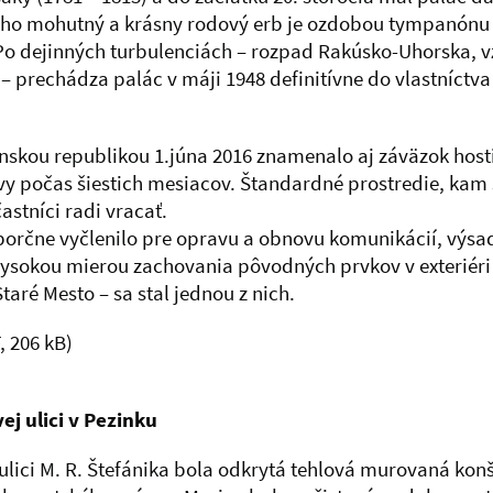
ého mohutný a krásny rodový erb je ozdobou tympanónu v
 Po dejinných turbulenciách – rozpad Rakúsko-Uhorska, 
 prechádza palác v máji 1948 definitívne do vlastníctva
skou republikou 1.júna 2016 znamenalo aj záväzok hostit
vy počas šiestich mesiacov. Štandardné prostredie, kam
astníci radi vracať.
roporčne vyčlenilo pre opravu a obnovu komunikácií, vý
ysokou mierou zachovania pôvodných prvkov v exteriéri a
taré Mesto – sa stal jednou z nich.
, 206 kB)
j ulici v Pezinku
lici M. R. Štefánika bola odkrytá tehlová murovaná konš