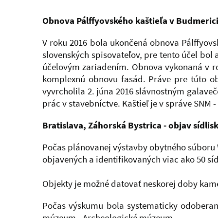
Obnova Pálffyovského kaštieľa v Budmeric
V roku 2016 bola ukončená obnova Pálffyovsk
slovenských spisovateľov, pre tento účel bol 
účelovým zariadením. Obnova vykonaná v rok
komplexnú obnovu fasád. Práve pre túto ob
vyvrcholila 2. júna 2016 slávnostným galave
prác v stavebníctve. Kaštieľ je v správe SNM
Bratislava, Záhorská Bystrica - objav sídl
Počas plánovanej výstavby obytného súboru W
objavených a identifikovaných viac ako 50 síd
Objekty je možné datovať neskorej doby kamenn
Počas výskumu bola systematicky odoberaná
múzeum - Archeologické múzeum.