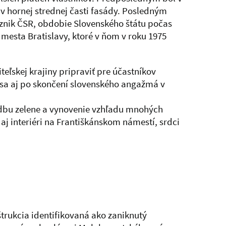
 hornej strednej časti fasády. Posledným
vznik ČSR, obdobie Slovenského štátu počas
 mesta Bratislavy, ktoré v ňom v roku 1975
eľskej krajiny pripraviť pre účastníkov
 sa aj po skončení slovenského angažmá v
sadbu zelene a vynovenie vzhľadu mnohých
j interiéri na Františkánskom námestí, srdci
trukcia identifikovaná ako zaniknutý