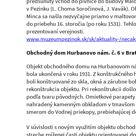
predsunutý vchod do pivnice do budovy Mal
v Pezinku (L. Choma Soročinová, J. Vavák). O
Minca sa našla nezvyčajne priamo v maltov
do priebehu 16. storočia (po roku 1531). Teh
prezentovaní verejnosti.
www.muzeumpezinok.sk/sk/aktuality-/necak
Obchodný dom Hurbanovo nám. č. 6 v Brat
Objekt obchodného domu na Hurbanovom námes
bola ukončená v roku 1931. Z konštrukčného
boli konštruované zo skla, okná a zárubne bo
rekonštrukcia objektu. Pri rekonštrukcii doš
podľa tvaru pôvodných. Omietkové parapety 
nahradený kamenným obkladom v tmavšom tón
smerom do Vodnej priekopy, prebiehajúcej do
V súvislosti s novým využitím objektu obcho
streche zníženej časti objektu orientovanej 