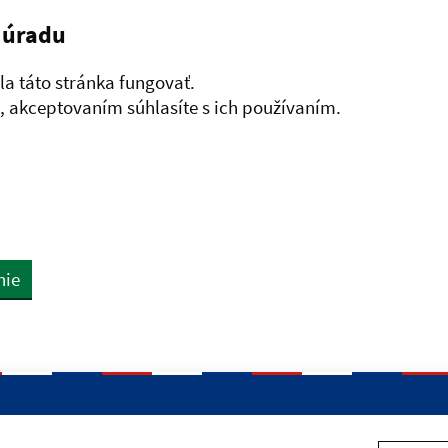
 úradu
a táto stránka fungovať.
 akceptovaním súhlasíte s ich používaním.
nie