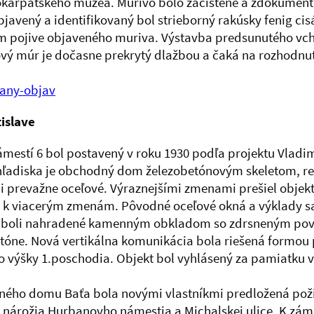
okarpatského múzea. Murivo bolo začistené a zdokume
bjavený a identifikovaný bol strieborný rakúsky fenig ci
om pojive objaveného muriva. Výstavba predsunutého v
lový múr je dočasne prekrytý dlažbou a čaká na rozhodn
any-objav
islave
tí 6 bol postavený v roku 1930 podľa projektu Vladimí
 hľadiska je obchodný dom železobetónovým skeletom, r
li prevažne oceľové. Výraznejšími zmenami prešiel objekt
lo k viacerým zmenám. Pôvodné oceľové okná a výklady sa
boli nahradené kamenným obkladom so zdrsneným povrch
e. Nová vertikálna komunikácia bola riešená formou p
 výšky 1.poschodia. Objekt bol vyhlásený za pamiatku v
dného domu Baťa bola novými vlastníkmi predložená pož
do nárožia Hurbanovho námestia a Michalskej ulice. K zá