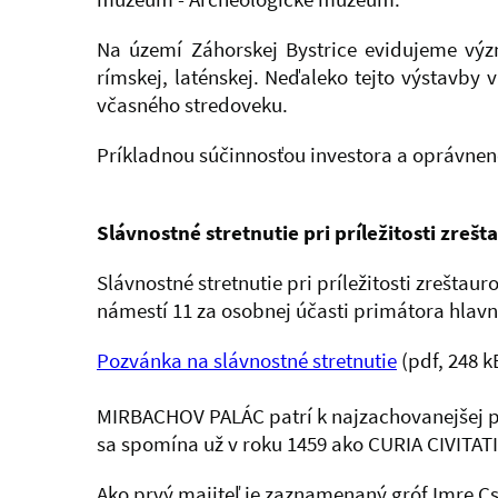
Na území Záhorskej Bystrice evidujeme význ
rímskej, laténskej. Neďaleko tejto výstavby
včasného stredoveku.
Príkladnou súčinnosťou investora a oprávne
Slávnostné stretnutie pri príležitosti zre
Slávnostné stretnutie pri príležitosti zrešta
námestí 11 za osobnej účasti primátora hlavn
Pozvánka na slávnostné stretnutie
(pdf, 248 k
MIRBACHOV PALÁC patrí k najzachovanejšej pô
sa spomína už v roku 1459 ako CURIA CIVITAT
Ako prvý majiteľ je zaznamenaný gróf Imre Csá