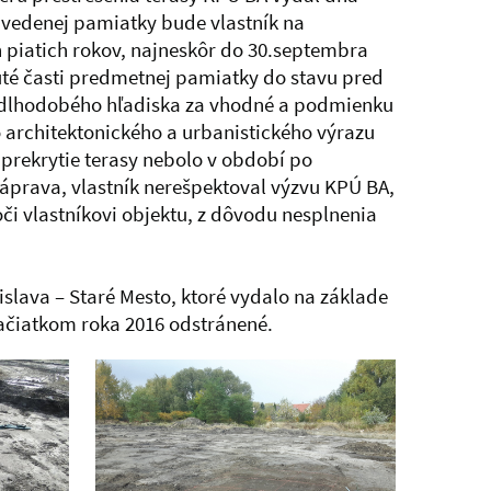
uvedenej pamiatky bude vlastník na
piatich rokov, najneskôr do 30.septembra
uté časti predmetnej pamiatky do stavu pred
 dlhodobého hľadiska za vhodné a podmienku
 architektonického a urbanistického výrazu
prekrytie terasy nebolo v období po
áprava, vlastník nerešpektoval výzvu KPÚ BA,
či vlastníkovi objektu, z dôvodu nesplnenia
lava – Staré Mesto, ktoré vydalo na základe
začiatkom roka 2016 odstránené.