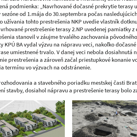
vená podmienka: „Navrhované dočasné prekrytie terasy 
 sezóne od 1.mája do 30.septembra počas nasledujúcich 
o užívania tohto prestrešenia NKP uvedie vlastník dotkn
rhované prestrešenie terasy 2.NP uvedenej pamiatky z
ešenia stanovil v záujme trvalého zachovania pôvodného
ty KPÚ BA vydal výzvu na nápravu veci, nakoľko dočasné 
ase umiestnené trvalo. V danej veci nebola dosiahnutá n
e prestrešenia a zároveň začal priestupkové konanie vo
 termínu vo výzvach na odstránenie.
zhodovania a stavebného poriadku mestskej časti Bratis
í stavby, dosiahol nápravu a prestrešenie terasy bolo 