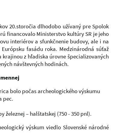
okov 20.storočia dlhodobo užívaný pre Spolok
rú financovalo Ministerstvo kultúry SR je jeho
u interiérov a sfunkčnenie budovy, ale i na
a Európsku fasádu roka. Medzinárodná súťaž
 krajinou z hľadiska úrovne špecializovaných
rčených návštevných hodinách.
kamennej
trica bolo počas archeologického výskumu
 a pec.
železnej – halštatskej (750 - 350 pnl).
heologický výskum viedlo Slovenské národné