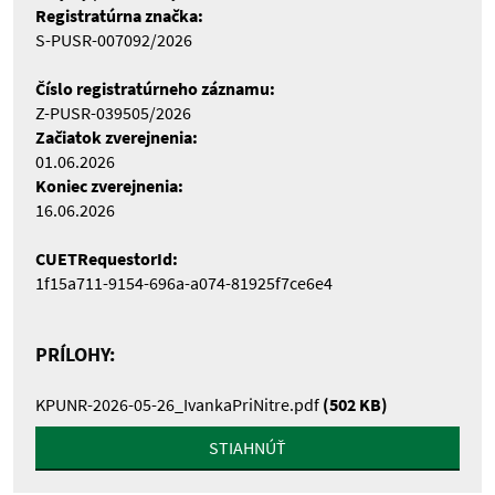
Registratúrna značka:
S-PUSR-007092/2026
Číslo registratúrneho záznamu:
Z-PUSR-039505/2026
Začiatok zverejnenia:
01.06.2026
Koniec zverejnenia:
16.06.2026
CUETRequestorId:
1f15a711-9154-696a-a074-81925f7ce6e4
PRÍLOHY:
KPUNR-2026-05-26_IvankaPriNitre.pdf
(502 KB)
STIAHNÚŤ