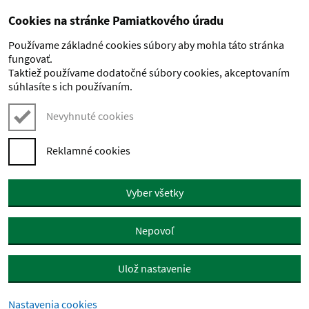
Cookies na stránke Pamiatkového úradu
Preskočiť na hlavný obsah
Používame základné cookies súbory aby mohla táto stránka
fungovať.
Taktiež používame dodatočné súbory cookies, akceptovaním
súhlasíte s ich používaním.
Nevyhnuté cookies
Reklamné cookies
Vyber všetky
Nepovoľ
Ulož nastavenie
Nastavenia cookies