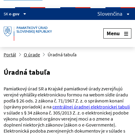
Slovenčina
SK
e-gov
Menu
Portál
O úrade
Úradná tabuľa
Úradná tabuľa
Pamiatkový úrad SR a Krajské pamiatkové úrady zverejňujú
verejné vyhlášky elektronickou formou na webom sídle úradu
podľa § 26 ods. 2 zákona č. 71/1967 Z. z. o správnom konaní
(správny poriadok) a na
centrálnej úradnej elektronickej tabuli
v súlade s § 34 zákona č. 305/2013 Z. z. o elektronickej podobe
výkonu pôsobnosti orgánov verejnej moci a o zmene a
doplnení niektorých zákonov (zákon o e-Governmente).
Elektronická podoba zverejnených dokumentov je v súlade s