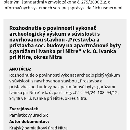
platnými štandardmi v zmysle zákona č. 275/2006 Z.z. o
informačných systémoch verejnej správy a ďalších usmernení.
Rozhodnutie o povinnosti vykonať
archeologický výskum v súvislosti s
navrhovanou stavbou „Prestavba a
prístavba soc. budovy na apartmánové byty
s garážami Ivanka pri Nitre“ v k. ú. Ivanka
pri Nitre, okres Nitra
ANOTÁCIA:
Rozhodnutie o povinnosti vykonať archeologický výskum
v súvislosti s navrhovanou stavbou „Prestavba a
prístavba soc. budovy na apartmánové byty s garážami
Ivanka pri Nitre“ v k. ú. parc. reg. „C“ č. 94/24, 108, 94/12,
94/48 v k. ú. Ivanka pri Nitre, okres Nitra.
Zverejňovateľ:
Pamiatkový úrad SR
Autor dokumentov:
Krajský pamiatkový úrad Nitra