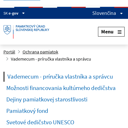
Slovenčina
SK
e-gov
Menu
Portál
Ochrana pamiatok
Vademecum - príručka vlastníka a správcu
(curre
Vademecum - príručka vlastníka a správcu
Možnosti financovania kultúrneho dedičstva
Dejiny pamiatkovej starostlivosti
Pamiatkový fond
Svetové dedičstvo UNESCO