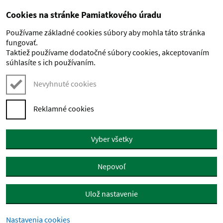
Cookies na stránke Pamiatkového úradu
Preskočiť na hlavný obsah
Používame základné cookies súbory aby mohla táto stránka
fungovať.
Taktiež používame dodatočné súbory cookies, akceptovaním
súhlasíte s ich používaním.
Nevyhnuté cookies
Reklamné cookies
Vyber všetky
Nepovoľ
Ulož nastavenie
Nastavenia cookies