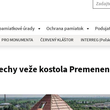
 pamiatkové úrady
Ochrana pamiatok
Poduja
PRO MONUMENTA
ČERVENÝ KLÁŠTOR
INTERREG (Poľsk
chy veže kostola Premeneni