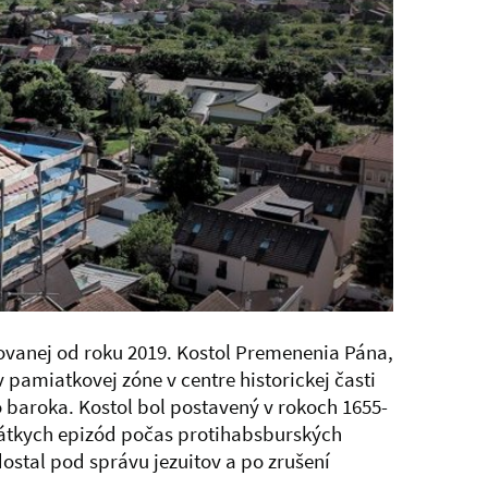
ovanej od roku 2019. Kostol Premenenia Pána,
 pamiatkovej zóne v centre historickej časti
 baroka. Kostol bol postavený v rokoch 1655-
krátkych epizód počas protihabsburských
 dostal pod správu jezuitov a po zrušení