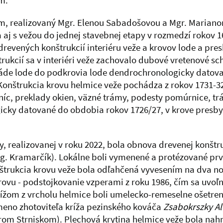
m.
m, realizovaný Mgr. Elenou Sabadošovou a Mgr. Mariano
j s vežou do jednej stavebnej etapy v rozmedzí rokov 165
ených konštrukcií interiéru veže a krovov lode a presby
kcií sa v interiéri veže zachovalo dubové vretenové sc
asáde lode do podkrovia lode dendrochronologicky datov
 Konštrukcia krovu helmice veže pochádza z rokov 1731-3
ropníc, preklady okien, väzné trámy, podesty pomúrnice, 
cky datované do obdobia rokov 1726/27, v krove presbyté
realizovanej v roku 2022, bola obnova drevenej konštruk
ka Ing. Kramarčík). Lokálne boli vymenené a protézované 
trukcia krovu veže bola odľahčená vyvesením na dva no
vu - podstojkovanie vzperami z roku 1986, čím sa uvoľnil
om z vrcholu helmice boli umelecko-remeselne ošetrené 
 meno zhotoviteľa kríža pezinského kováča
Zsabokrszky Al
arom Strniskom). Plechová krytina helmice veže bola na