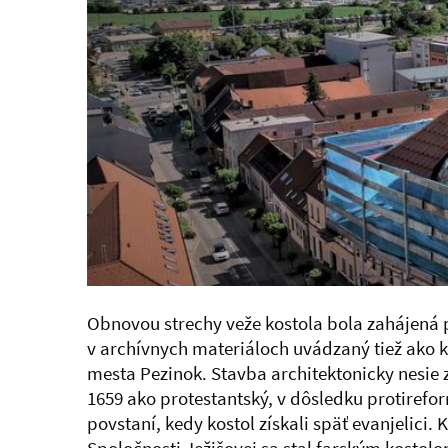
Obnovou strechy veže kostola bola zahájená 
v archívnych materiáloch uvádzaný tiež ako ko
mesta Pezinok. Stavba architektonicky nesie 
1659 ako protestantský, v dôsledku protirefo
povstaní, kedy kostol získali späť evanjelici. 