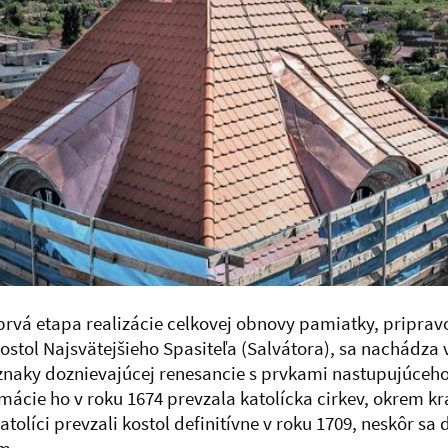
prvá etapa realizácie celkovej obnovy pamiatky, priprav
stol Najsvätejšieho Spasiteľa (Salvátora), sa nachádza v
znaky doznievajúcej renesancie s prvkami nastupujúceho
rmácie ho v roku 1674 prevzala katolícka cirkev, okrem 
Katolíci prevzali kostol definitívne v roku 1709, neskôr sa