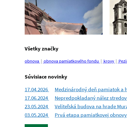
Všetky značky
obnova
obnova pamiatkového fondu
krovy
Pezi
Súvisiace novinky
17.04.2026
Medzinárodný deň pamiatok a hi
17.06.2024
Nepredpokladaný nález stredovek
23.05.2024
Veliteľská budova na hrade Murá
03.05.2024
Prvá etapa pamiatkovej obnovy 