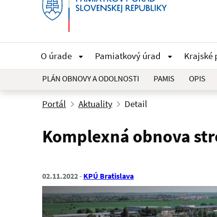
O úrade
Pamiatkový úrad
Krajské
PLÁN OBNOVY A ODOLNOSTI
PAMIS
OPIS
Portál
Aktuality
Detail
Komplexná obnova stre
02.11.2022
KPÚ Bratislava