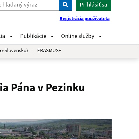
Prihlásiť sa
Vyhľadaj
Registrácia používateľa
tia
Publikácie
Online služby
o-Slovensko)
ERASMUS+
a Pána v Pezinku