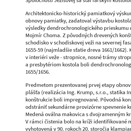
Spoločnosti Ježišovej sa stal farským kostolo
Architektonicko-historický pamiatkový výsku
obnovy pamiatky, zadatoval výstavbu kostola a
výsledky dendrochronologického prieskumu drev
Mojmír Choma. Z pôvodných drevených konštru
schodisko v schodiskovej veži na severnej f
1655-59 (najmladšie sťatie dreva 1661/1662).
v interiéri veže - stropnice, nosné trámy st
a presbytériom kostola boli dendrochronologi
1655/1656.
Predmetom prezentovanej prvej etapy obnovy, 
plášťa (realizácia Ing. Krump, s.r.o., stati
konštrukcie boli impregnované. Pôvodná konš
odstrániť sekundárne provizórne spevnenie kro
Medená oválna makovica s dvojramenným kríž
V rámci čistenia bolo na kríži identifikované
vyhotovená v 90. rokoch 20. storočia klampi