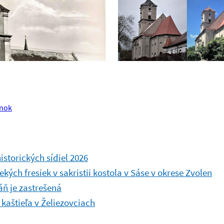
nok
storických sídiel 2026
ých fresiek v sakristii kostola v Sáse v okrese Zvolen
ň je zastrešená
kaštieľa v Želiezovciach