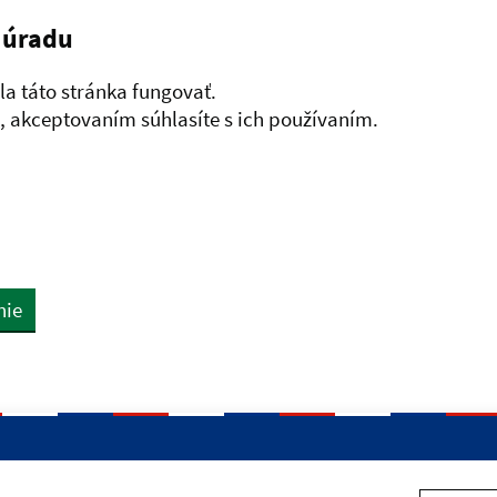
 úradu
a táto stránka fungovať.
 akceptovaním súhlasíte s ich používaním.
nie