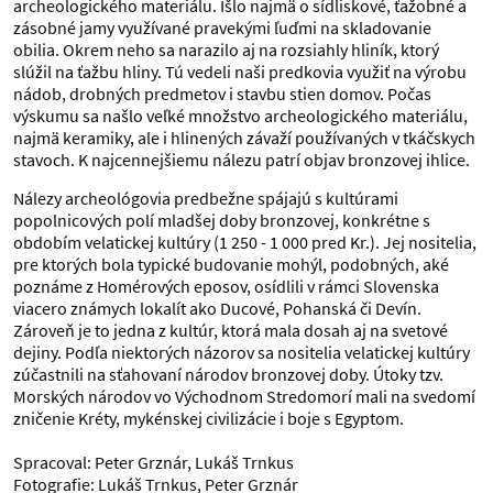
archeologického materiálu. Išlo najmä o sídliskové, ťažobné a
zásobné jamy využívané pravekými ľuďmi na skladovanie
obilia. Okrem neho sa narazilo aj na rozsiahly hliník, ktorý
slúžil na ťažbu hliny. Tú vedeli naši predkovia využiť na výrobu
nádob, drobných predmetov i stavbu stien domov. Počas
výskumu sa našlo veľké množstvo archeologického materiálu,
najmä keramiky, ale i hlinených závaží používaných v tkáčskych
stavoch. K najcennejšiemu nálezu patrí objav bronzovej ihlice.
Nálezy archeológovia predbežne spájajú s kultúrami
popolnicových polí mladšej doby bronzovej, konkrétne s
obdobím velatickej kultúry (1 250 - 1 000 pred Kr.). Jej nositelia,
pre ktorých bola typické budovanie mohýl, podobných, aké
poznáme z Homérových eposov, osídlili v rámci Slovenska
viacero známych lokalít ako Ducové, Pohanská či Devín.
Zároveň je to jedna z kultúr, ktorá mala dosah aj na svetové
dejiny. Podľa niektorých názorov sa nositelia velatickej kultúry
zúčastnili na sťahovaní národov bronzovej doby. Útoky tzv.
Morských národov vo Východnom Stredomorí mali na svedomí
zničenie Kréty, mykénskej civilizácie i boje s Egyptom.
Spracoval: Peter Grznár, Lukáš Trnkus
Fotografie: Lukáš Trnkus, Peter Grznár