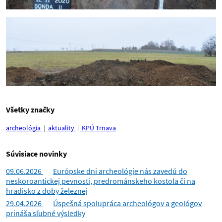
Všetky značky
archeológia
aktuality
KPÚ Trnava
Súvisiace novinky
09.06.2026
Európske dni archeológie nás zavedú do
neskoroantickej pevnosti, predrománskeho kostola či na
hradisko z doby železnej
29.04.2026
Úspešná spolupráca archeológov a geológov
prináša sľubné výsledky