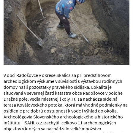
V obci Radošovce v okrese Skalica sa pri predstihovom
archeologickom výskume v súvislosti s výstavbou rodinných
domov našli pozostatky pravekého sídliska. Lokalita je
situovaná v severnej časti katastra obce Radošovce v polohe
Dražné pole, vedľa miestnej školy. Tu sa nachádza sídelná
terasa Kováloveckého potoka, ktorá má vhodné podmienky na
osídlenie pre dobrú dostupnosť k vode i výhľad do okolia.
Archeológovia Slovenského archeologického a historického
inštitútu – SAHI, o.z. zachytili celkovo 11 archeologických
objektov v ktorých sa nachádzalo veľké množstvo