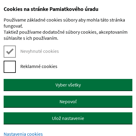
Cookies na stránke Pamiatkového úradu
Preskočiť na hlavný obsah
Používame základné cookies súbory aby mohla táto stránka
fungovať.
Taktiež používame dodatočné súbory cookies, akceptovaním
súhlasíte s ich používaním.
Nevyhnuté cookies
Reklamné cookies
Vyber všetky
Nepovoľ
Ulož nastavenie
Nastavenia cookies