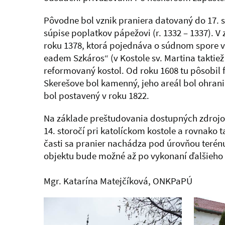
Pôvodne bol vznik praniera datovaný do 17. st
súpise poplatkov pápežovi (r. 1332 – 1337). V
roku 1378, ktorá pojednáva o súdnom spore v ob
eadem Szkáros“ (v Kostole sv. Martina taktie
reformovaný kostol. Od roku 1608 tu pôsobil fa
Skerešove bol kamenný, jeho areál bol ohran
bol postavený v roku 1822.
Na základe preštudovania dostupných zdrojov
14. storočí pri katolíckom kostole a rovnako 
časti sa pranier nachádza pod úrovňou terén
objektu bude možné až po vykonaní ďalšieh
Mgr. Katarína Matejčíková, ONKPaPÚ