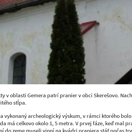
y v oblasti Gemera patrí pranier v obci Skerešovo. Nach
itého stĺpa.
tola vykonaný archeologický výskum, v rámci ktorého bol
eda má celkovo okolo 1, 5 metra. V prvej fáze, keď mal p
 do zeme museli vinní na kvádri praniera stáť počas trv