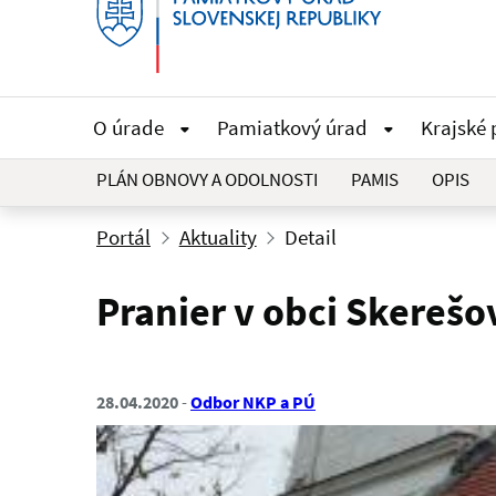
O úrade
Pamiatkový úrad
Krajské
PLÁN OBNOVY A ODOLNOSTI
PAMIS
OPIS
Portál
Aktuality
Detail
Pranier v obci Skereš
28.04.2020
Odbor NKP a PÚ