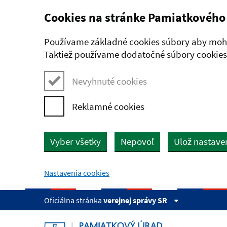
Cookies na stránke Pamiatkového
Preskočiť na hlavný obsah
Používame základné cookies súbory aby mohl
Taktiež používame dodatočné súbory cookies,
Nevyhnuté cookies
Reklamné cookies
Vyber všetky
Nepovoľ
Ulož nastave
Nastavenia cookies
Oficiálna stránka
verejnej správy SR