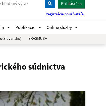
Prihlásiť sa
Vyhľadaj
Registrácia používateľa
tia
Publikácie
Online služby
o-Slovensko)
ERASMUS+
rického súdnictva