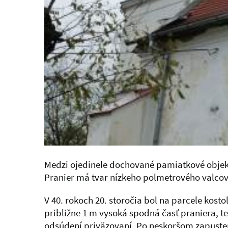
Medzi ojedinele dochované pamiatkové objekt
Pranier má tvar nízkeho polmetrového valcov
V 40. rokoch 20. storočia bol na parcele kos
približne 1 m vysoká spodná časť praniera, t
odsúdení priväzovaní. Po neskoršom zapustení