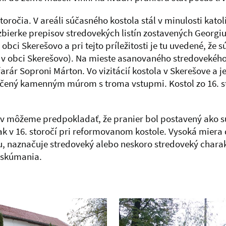
oročia. V areáli súčasného kostola stál v minulosti katol
 zbierke prepisov stredovekých listín zostavených Georgi
ci Skerešovo a pri tejto príležitosti je tu uvedené, že sú
ž v obci Skerešovo). Na mieste asanovaného stredovekého 
rár Soproni Márton. Vo vizitácií kostola v Skerešove a jeh
ičený kamenným múrom s troma vstupmi. Kostol zo 16. sto
 môžeme predpokladať, že pranier bol postavený ako sú
tak v 16. storočí pri reformovanom kostole. Vysoká miera
u, naznačuje stredoveký alebo neskoro stredoveký chara
o skúmania.