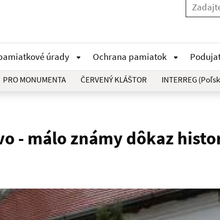
 pamiatkové úrady
Ochrana pamiatok
Poduja
PRO MONUMENTA
ČERVENÝ KLÁŠTOR
INTERREG (Poľsk
ovo - málo známy dôkaz histo