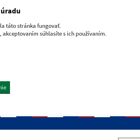
 úradu
a táto stránka fungovať.
 akceptovaním súhlasíte s ich používaním.
nie