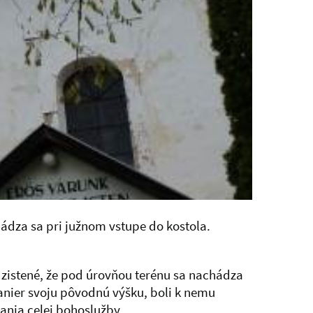
ádza sa pri južnom vstupe do kostola.
o zistené, že pod úrovňou terénu sa nachádza
ranier svoju pôvodnú výšku, boli k nemu
ania celej bohoslužby.