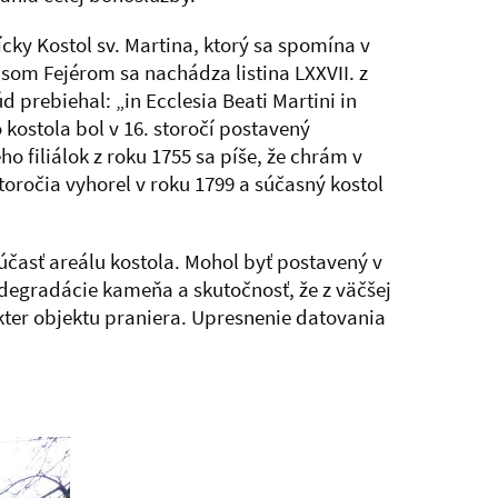
ícky Kostol sv. Martina, ktorý sa spomína v
usom Fejérom sa nachádza listina LXXVII. z
d prebiehal: „in Ecclesia Beati Martini in
kostola bol v 16. storočí postavený
o filiálok z roku 1755 sa píše, že chrám v
ročia vyhorel v roku 1799 a súčasný kostol
časť areálu kostola. Mohol byť postavený v
 degradácie kameňa a skutočnosť, že z väčšej
kter objektu praniera. Upresnenie datovania