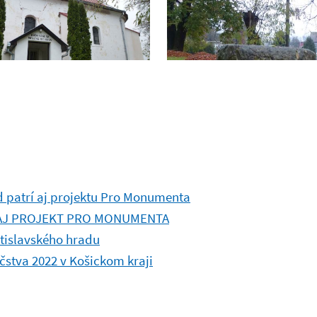
 patrí aj projektu Pro Monumenta
 AJ PROJEKT PRO MONUMENTA
tislavského hradu
čstva 2022 v Košickom kraji