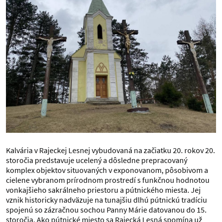
Kalvária v Rajeckej Lesnej vybudovaná na začiatku 20. rokov 20.
storočia predstavuje ucelený a dôsledne prepracovaný
komplex objektov situovaných v exponovanom, pôsobivom a
cielene vybranom prírodnom prostredí s funkčnou hodnotou
vonkajšieho sakrálneho priestoru a pútnického miesta. Jej
vznik historicky nadväzuje na tunajšiu dlhú pútnickú tradíciu
spojenú so zázračnou sochou Panny Márie datovanou do 15.
storočia. Ako pútnické miesto sa Rajecká Lesná spomína už