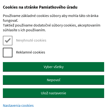
Cookies na stránke Pamiatkového úradu
Preskočiť na hlavný obsah
Používame základné cookies súbory aby mohla táto stránka
fungovať.
Taktiež používame dodatočné súbory cookies, akceptovaním
súhlasíte s ich používaním.
Nevyhnuté cookies
Reklamné cookies
Vyber všetky
Nepovoľ
Ulož nastavenie
Nastavenia cookies