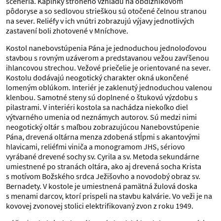
scenéria. Kaplnky strohého vzhľadu na obdĺžnikovom
pôdoryse a so sedlovou strieškou sú otočené čelnou stranou
na sever. Reliéfy v ich vnútri zobrazujú výjavy jednotlivých
zastavení boli zhotovené v Mníchove.
Kostol nanebovstúpenia Pána je jednoduchou jednoloďovou
stavbou s rovným uzáverom a predstavanou vežou zavŕšenou
ihlancovou strechou. Vežové priečelie je orientované na sever.
Kostolu dodávajú neogotický charakter okná ukončené
lomeným oblúkom. Interiér je zaklenutý jednoduchou valenou
klenbou. Samotné steny sú doplnené o štukovú výzdobu s
pilastrami. V interiéri kostola sa nachádza niekoľko diel
výtvarného umenia od neznámych autorov. Sú medzi nimi
neogotický oltár s maľbou zobrazujúcou Nanebovstúpenie
Pána, drevená oltárna menza zdobená stĺpmi s akantovými
hlavicami, reliéfmi viniča a monogramom JHS, sériovo
vyrábané drevené sochy sv. Cyrila a sv. Metoda sekundárne
umiestnené po stranách oltára, ako aj drevená socha Krista
s motívom Božského srdca Ježišovho a novodobý obraz sv.
Bernadety. V kostole je umiestnená pamätná žulová doska
s menami darcov, ktorí prispeli na stavbu kalvárie. Vo veži je na
kovovej zvonovej stolici elektrifikovaný zvon z roku 1949.