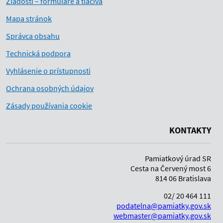
Žiadosti – formuláre a tlačivá
Mapa stránok
Správca obsahu
Technická podpora
Vyhlásenie o prístupnosti
Ochrana osobných údajov
Zásady používania cookie
KONTAKTY
Pamiatkový úrad SR
Cesta na Červený most 6
814 06 Bratislava
02/ 20 464 111
podatelna@pamiatky.gov.sk
webmaster@pamiatky.gov.sk