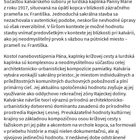
Súčasťou kalvárskeho súboru je lurdská kaplnka Panny Márie
z roku 1917, situovaná na úpätí kopca v blízkosti zázračného
prameňa sv. Františka. Jednoduchá sakrálna stavba sa
nezachovala v autentickej podobe, neskoršie nevhodné úpravy
sú však reverzibilné. V širšom kontexte je možné hodnotu
stavby vnímať predovšetkým v kontexte jej blízkosti pri kalvárii,
ako jej neodmysliteľný prvok s väzbou na pútnické miesto –
prameň sv. Františka.
Kostol nanebovstúpenia Pána, kaplnky krížovej cesty a lurdská
kaplnka sú komplexnou a neodmysliteľnou súčasťou celej
architektonicko-urbanistickej kompozície pamiatky. Kalvária
vytvára vonkajší sakrálny priestor, je miestom individuálnych a
príležitostných komunitných duchovných pobožností a plní
primárny cieľ. Jej aktuálnu spoločenskú hodnotu zvyšuje aj jej
využívanie ako oddychovo rekreačnej zóny Rajeckej doliny.
Kalvárske návršie tvorí výraznú prírodnú architektonicko-
urbanisticky dotvorenú dominantu zasadenú do prírodného
prostredia Rajeckej Lesnej. Preukázateľné hodnoty kultúrnej
krajiny so základnou kompozičnou osou krížovej cesty s
ťažiskom pri jej päte a akcentom na vrchole kopca, sa formovali
v priebehu histórie a majú nielen dokumentačnú, ale aj
vývojovo jedinečnú hodnotu. V nedávnej dobe odstránené