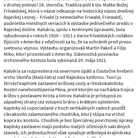
v druhej polovici 18. storočia. Tradícia pútí k tzv. Matke Božej
Frívaldskej, ktorá v názve odkazuje na historický názov dnešnej
Rajeckej Lesnej – Frívald (z nemeckého Friwald, Friewald),
podnietila miestnych veriacich k výstavbe jedinečného areálu v
Rajeckej doline. Kalvária, spolu s terénnymi úpravami, bola
vybudovaná v rokoch 1920 – 1921 z darov frívaldských rodákov
žijúcich v Amerike z vďačnosti za to, že sa uchránili pred prvou
svetovou vojnou. Výstavbu organizovali Martin Pakoš a Filip
Miko, ktorí pricestovali z Ameriky. Slávnostná posviacka
vrcholového kostola bola vykonaná 29. mája 1921.
Kalvária sa rozprestiera na severnom úpätí a čiastočne hrebeni
vrchu Skotňa (Malá Fatra) nad Rajeckou kotlinou. Tvorí ju
štrnásť kaplniek zastavení krížovej cesty a rímskokatolícky
Kostol nanebovstúpenia Pána, pred ktorým sa nachádza trojica
krížov s postavami Krista a lotrov. Kalvária je prístupná zo
západnej strany cez vstupnú bránu s krátkym oplotením.
Kaplnky sú usporiadané v troch vertikálnych radoch pozdĺž
cikcakovito zalamovaného chodníka, ktorý stúpa na vrchol
kopca ku kostolu. Chodník je bez špeciálnej povrchovej úpravy.
Kaplnky zastavení majú podobu malých účelových sakrálnych
stavieb, ich jednoduchosť však vyvažuje veľkolepá krajinárska