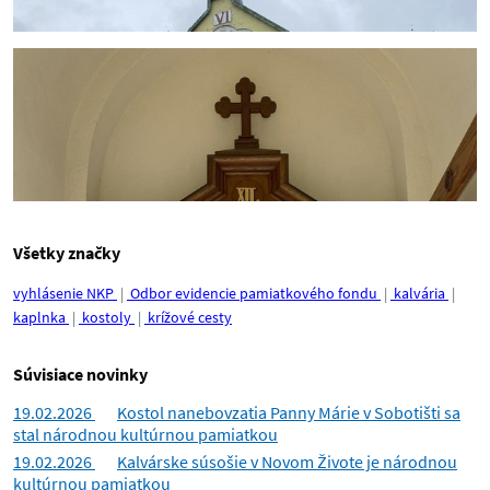
Všetky značky
vyhlásenie NKP
Odbor evidencie pamiatkového fondu
kalvária
kaplnka
kostoly
krížové cesty
Súvisiace novinky
19.02.2026
Kostol nanebovzatia Panny Márie v Sobotišti sa
stal národnou kultúrnou pamiatkou
19.02.2026
Kalvárske súsošie v Novom Živote je národnou
kultúrnou pamiatkou