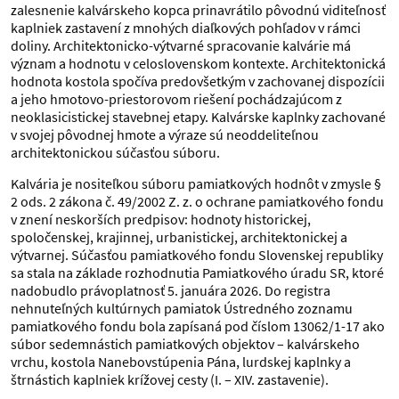
zalesnenie kalvárskeho kopca prinavrátilo pôvodnú viditeľnosť
kaplniek zastavení z mnohých diaľkových pohľadov v rámci
doliny. Architektonicko-výtvarné spracovanie kalvárie má
význam a hodnotu v celoslovenskom kontexte. Architektonická
hodnota kostola spočíva predovšetkým v zachovanej dispozícii
a jeho hmotovo-priestorovom riešení pochádzajúcom z
neoklasicistickej stavebnej etapy. Kalvárske kaplnky zachované
v svojej pôvodnej hmote a výraze sú neoddeliteľnou
architektonickou súčasťou súboru.
Kalvária je nositeľkou súboru pamiatkových hodnôt v zmysle §
2 ods. 2 zákona č. 49/2002 Z. z. o ochrane pamiatkového fondu
v znení neskorších predpisov: hodnoty historickej,
spoločenskej, krajinnej, urbanistickej, architektonickej a
výtvarnej. Súčasťou pamiatkového fondu Slovenskej republiky
sa stala na základe rozhodnutia Pamiatkového úradu SR, ktoré
nadobudlo právoplatnosť 5. januára 2026. Do registra
nehnuteľných kultúrnych pamiatok Ústredného zoznamu
pamiatkového fondu bola zapísaná pod číslom 13062/1-17 ako
súbor sedemnástich pamiatkových objektov – kalvárskeho
vrchu, kostola Nanebovstúpenia Pána, lurdskej kaplnky a
štrnástich kaplniek krížovej cesty (I. – XIV. zastavenie).