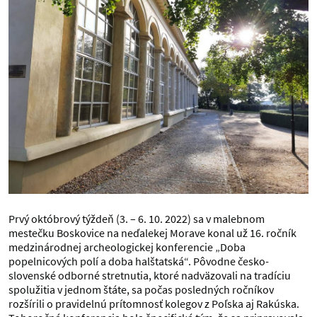
Prvý októbrový týždeň (3. – 6. 10. 2022) sa v malebnom
mestečku Boskovice na neďalekej Morave konal už 16. ročník
medzinárodnej archeologickej konferencie „Doba
popelnicových polí a doba halštatská“. Pôvodne česko-
slovenské odborné stretnutia, ktoré nadväzovali na tradíciu
spolužitia v jednom štáte, sa počas posledných ročníkov
rozšírili o pravidelnú prítomnosť kolegov z Poľska aj Rakúska.