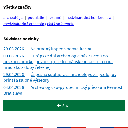
Všetky značky
archeológia
podujatie
resumé
medzinárodná konferencia
medzinárodná archeologická konferencia
Súvisiace novinky
29.06.2026
Na hradný kopec s pamiatkarmi
09.06.2026
Európske dni archeológie nás zavedú do
neskoroantickej pevnosti, predrománskeho kostola či na
hradisko z doby železnej
29.04.2026
Úspešná spolupráca archeológov a geológov
prináša sľubné výsledky
04.04.2026
Archeologicko-pyrotechnický prieskum Pevnosti
Bratislava
Späť