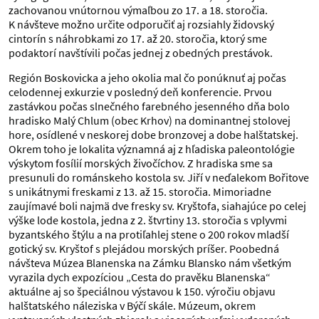
zachovanou vnútornou výmaľbou zo 17. a 18. storočia.
K návšteve možno určite odporučiť aj rozsiahly židovský
cintorín s náhrobkami zo 17. až 20. storočia, ktorý sme
podaktorí navštívili počas jednej z obedných prestávok.
Región Boskovicka a jeho okolia mal čo ponúknuť aj počas
celodennej exkurzie v posledný deň konferencie. Prvou
zastávkou počas slnečného farebného jesenného dňa bolo
hradisko Malý Chlum (obec Krhov) na dominantnej stolovej
hore, osídlené v neskorej dobe bronzovej a dobe halštatskej.
Okrem toho je lokalita významná aj z hľadiska paleontológie
výskytom fosílií morských živočíchov. Z hradiska sme sa
presunuli do románskeho kostola sv. Jiří v neďalekom Bořitove
s unikátnymi freskami z 13. až 15. storočia. Mimoriadne
zaujímavé boli najmä dve fresky sv. Kryštofa, siahajúce po celej
výške lode kostola, jedna z 2. štvrtiny 13. storočia s vplyvmi
byzantského štýlu a na protiľahlej stene o 200 rokov mladší
gotický sv. Kryštof s plejádou morských príšer. Poobedná
návšteva Múzea Blanenska na Zámku Blansko nám všetkým
vyrazila dych expozíciou „Cesta do pravěku Blanenska“
aktuálne aj so špeciálnou výstavou k 150. výročiu objavu
halštatského náleziska v Býčí skále. Múzeum, okrem