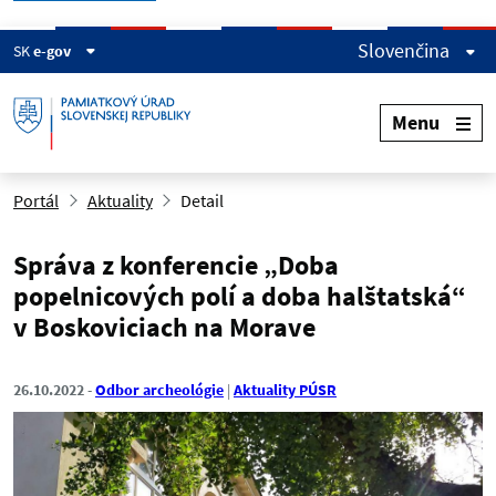
Slovenčina
SK
e-gov
Menu
Portál
Aktuality
Detail
Správa z konferencie „Doba
popelnicových polí a doba halštatská“
v Boskoviciach na Morave
26.10.2022
Odbor archeológie
Aktuality PÚSR