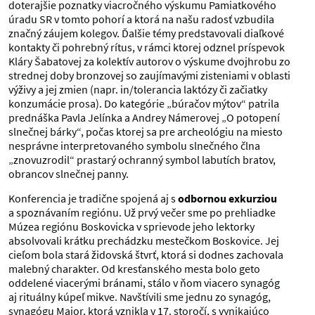
doterajšie poznatky viacročného výskumu Pamiatkového
úradu SR v tomto pohorí a ktorá na našu radosť vzbudila
značný záujem kolegov. Ďalšie témy predstavovali diaľkové
kontakty či pohrebný rítus, v rámci ktorej odznel príspevok
Kláry Šabatovej za kolektív autorov o výskume dvojhrobu zo
strednej doby bronzovej so zaujímavými zisteniami v oblasti
výživy a jej zmien (napr. in/tolerancia laktózy či začiatky
konzumácie prosa). Do kategórie „búračov mýtov“ patrila
prednáška Pavla Jelínka a Andrey Námerovej „O potopení
slnečnej bárky“, počas ktorej sa pre archeológiu na miesto
nesprávne interpretovaného symbolu slnečného člna
„znovuzrodil“ prastarý ochranný symbol labutích bratov,
obrancov slnečnej panny.
Konferencia je tradične spojená aj s
odbornou exkurziou
a spoznávaním regiónu. Už prvý večer sme po prehliadke
Múzea regiónu Boskovicka v sprievode jeho lektorky
absolvovali krátku prechádzku mestečkom Boskovice. Jej
cieľom bola stará židovská štvrť, ktorá si dodnes zachovala
malebný charakter. Od kresťanského mesta bolo geto
oddelené viacerými bránami, stálo v ňom viacero synagóg
aj rituálny kúpeľ mikve. Navštívili sme jednu zo synagóg,
synagógu Maior, ktorá vznikla v 17. storočí, s vynikajúco