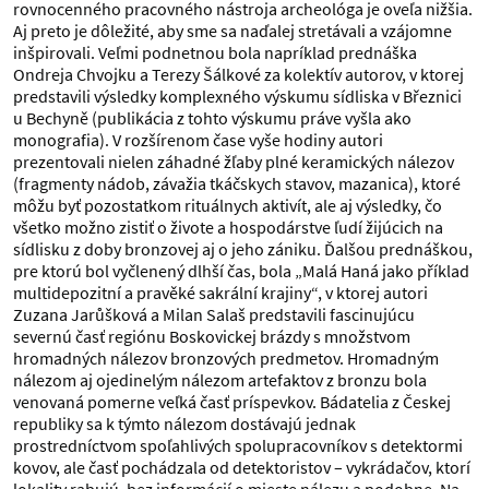
rovnocenného pracovného nástroja archeológa je oveľa nižšia.
Aj preto je dôležité, aby sme sa naďalej stretávali a vzájomne
inšpirovali. Veľmi podnetnou bola napríklad prednáška
Ondreja Chvojku a Terezy Šálkové za kolektív autorov, v ktorej
predstavili výsledky komplexného výskumu sídliska v Březnici
u Bechyně (publikácia z tohto výskumu práve vyšla ako
monografia). V rozšírenom čase vyše hodiny autori
prezentovali nielen záhadné žľaby plné keramických nálezov
(fragmenty nádob, závažia tkáčskych stavov, mazanica), ktoré
môžu byť pozostatkom rituálnych aktivít, ale aj výsledky, čo
všetko možno zistiť o živote a hospodárstve ľudí žijúcich na
sídlisku z doby bronzovej aj o jeho zániku. Ďalšou prednáškou,
pre ktorú bol vyčlenený dlhší čas, bola „Malá Haná jako příklad
multidepozitní a pravěké sakrální krajiny“, v ktorej autori
Zuzana Jarůšková a Milan Salaš predstavili fascinujúcu
severnú časť regiónu Boskovickej brázdy s množstvom
hromadných nálezov bronzových predmetov. Hromadným
nálezom aj ojedinelým nálezom artefaktov z bronzu bola
venovaná pomerne veľká časť príspevkov. Bádatelia z Českej
republiky sa k týmto nálezom dostávajú jednak
prostredníctvom spoľahlivých spolupracovníkov s detektormi
kovov, ale časť pochádzala od detektoristov – vykrádačov, ktorí