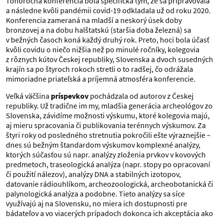
Tohoročná konferencia bola špecifická tým, že sa pripravovala
a následne kvôli pandémii covid-19 odkladala už od roku 2020.
Konferencia zameraná na mladší a neskorý úsek doby
bronzovej a na dobu halštatskú (staršia doba železná) sa
v bežných časoch koná každý druhý rok. Preto, hoci bola účasť
kvôli covidu o niečo nižšia než po minulé ročníky, kolegovia
z rôznych kútov Českej republiky, Slovenska a dvoch susedných
krajín sa po štyroch rokoch stretli o to radšej, čo odrážala
mimoriadne priateľská a príjemná atmosféra konferencie.
Veľká väčšina
príspevkov
pochádzala od autorov z Českej
republiky. Už tradične im my, mladšia generácia archeológov zo
Slovenska, závidíme možnosti výskumu, ktoré kolegovia majú,
aj mieru spracovania či publikovania terénnych výskumov. Za
štyri roky od posledného stretnutia pokročili ešte výraznejšie –
dnes sú bežným štandardom výskumov komplexné analýzy,
ktorých súčasťou sú napr. analýzy zloženia prvkov v kovových
predmetoch, traseologická analýza (napr. stopy po opracovaní
či použití nálezov), analýzy DNA a stabilných izotopov,
datovanie rádiouhlíkom, archeozoologická, archeobotanická či
palynologická analýza a podobne. Tieto analýzy sa síce
využívajú aj na Slovensku, no miera ich dostupnosti pre
bádateľov a vo viacerých prípadoch dokonca ich akceptácia ako