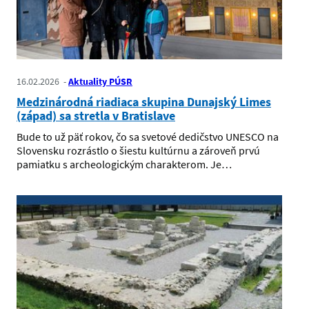
16.02.2026
Aktuality PÚSR
Medzinárodná riadiaca skupina Dunajský Limes
(západ) sa stretla v Bratislave
Bude to už päť rokov, čo sa svetové dedičstvo UNESCO na
Slovensku rozrástlo o šiestu kultúrnu a zároveň prvú
pamiatku s archeologickým charakterom. Je…