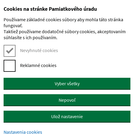
Cookies na stránke Pamiatkového úradu
Preskočiť na hlavný obsah
Používame základné cookies súbory aby mohla táto stránka
fungovať.
Taktiež používame dodatočné súbory cookies, akceptovaním
súhlasíte s ich používaním.
Nevyhnuté cookies
Reklamné cookies
Vyber všetky
Nepovoľ
Ulož nastavenie
Nastavenia cookies