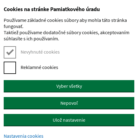
Cookies na stránke Pamiatkového úradu
Preskočiť na hlavný obsah
Používame základné cookies súbory aby mohla táto stránka
fungovať.
Taktiež používame dodatočné súbory cookies, akceptovaním
súhlasíte s ich používaním.
Nevyhnuté cookies
Reklamné cookies
Vyber všetky
Nepovoľ
Ulož nastavenie
Nastavenia cookies