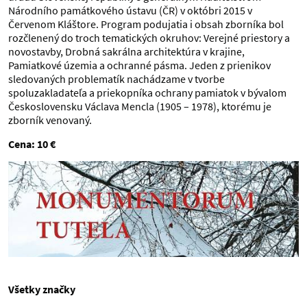
Národního památkového ústavu (ČR) v októbri 2015 v
Červenom Kláštore. Program podujatia i obsah zborníka bol
rozčlenený do troch tematických okruhov: Verejné priestory a
novostavby, Drobná sakrálna architektúra v krajine,
Pamiatkové územia a ochranné pásma. Jeden z prienikov
sledovaných problematík nachádzame v tvorbe
spoluzakladateľa a priekopníka ochrany pamiatok v bývalom
Československu Václava Mencla (1905 – 1978), ktorému je
zborník venovaný.
Cena: 10 €
Všetky značky