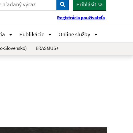
Prihlásiť sa
Vyhľadaj
Registrácia používateľa
tia
Publikácie
Online služby
o-Slovensko)
ERASMUS+