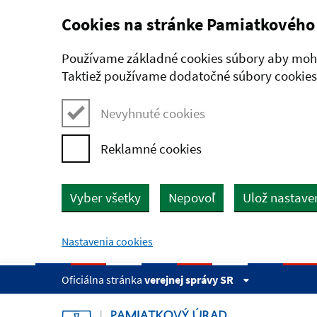
Cookies na stránke Pamiatkového
Preskočiť na hlavný obsah
Používame základné cookies súbory aby mohl
Taktiež používame dodatočné súbory cookies,
Nevyhnuté cookies
Reklamné cookies
Vyber všetky
Nepovoľ
Ulož nastave
Nastavenia cookies
Oficiálna stránka
verejnej správy SR