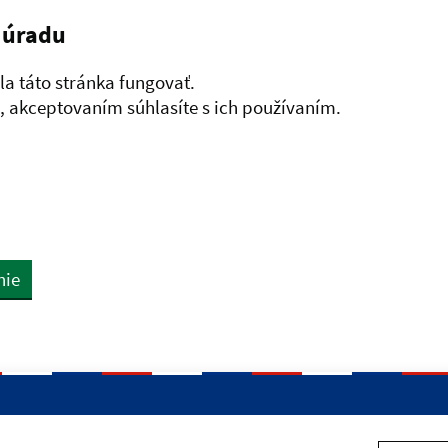
 úradu
a táto stránka fungovať.
 akceptovaním súhlasíte s ich používaním.
nie