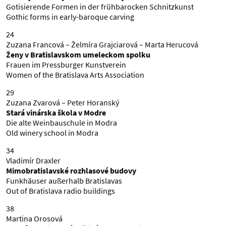
Gotisierende Formen in der frühbarocken Schnitzkunst
Gothic forms in early-baroque carving
24
Zuzana Francová – Želmíra Grajciarová – Marta Herucová
Ženy v Bratislavskom umeleckom spolku
Frauen im Pressburger Kunstverein
Women of the Bratislava Arts Association
29
Zuzana Zvarová – Peter Horanský
Stará vinárska škola v Modre
Die alte Weinbauschule in Modra
Old winery school in Modra
34
Vladimír Draxler
Mimobratislavské rozhlasové budovy
Funkhäuser außerhalb Bratislavas
Out of Bratislava radio buildings
38
Martina Orosová