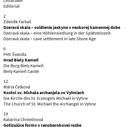
Leitartikel
Editorial
2
Zdeněk Farkaš
Dzeravá skala – osídlenie jaskyne v neskorej kamennej dobe
Dzeravá skala – eine Höhlensiedlung in der Spätsteinzeit
Dzeravá skala – cave settlement in late Stone Age
6
Petr Švanda
Hrad Biely Kameň
Die Burg Biely Kameň
Biely Kameň Castle
12
Mária Čelková
Kostol sv. Michala archanjela vo Vyhniach
Die Kirche des hl. Erzengels Michael in Vyhne
The Church of St. Michael the Archangel in Vyhne
19
Katarína Chmelinová
Gotizujúce formy v ranobarokovej rezbe