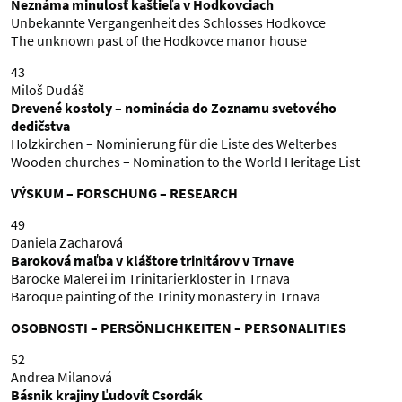
Neznáma minulosť kaštieľa v Hodkovciach
Unbekannte Vergangenheit des Schlosses Hodkovce
The unknown past of the Hodkovce manor house
43
Miloš Dudáš
Drevené kostoly – nominácia do Zoznamu svetového
dedičstva
Holzkirchen – Nominierung für die Liste des Welterbes
Wooden churches – Nomination to the World Heritage List
VÝSKUM – FORSCHUNG – RESEARCH
49
Daniela Zacharová
Baroková maľba v kláštore trinitárov v Trnave
Barocke Malerei im Trinitarierkloster in Trnava
Baroque painting of the Trinity monastery in Trnava
OSOBNOSTI – PERSÖNLICHKEITEN – PERSONALITIES
52
Andrea Milanová
Básnik krajiny Ľudovít Csordák