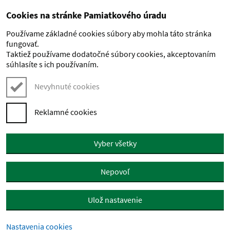
Cookies na stránke Pamiatkového úradu
Preskočiť na hlavný obsah
Používame základné cookies súbory aby mohla táto stránka
fungovať.
Taktiež používame dodatočné súbory cookies, akceptovaním
súhlasíte s ich používaním.
Nevyhnuté cookies
Reklamné cookies
Vyber všetky
Nepovoľ
Ulož nastavenie
Nastavenia cookies