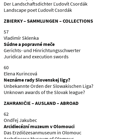
Der Landschaftsdichter Ľudovít Csordák
Landscape poet Ľudovít Csordák
ZBIERKY – SAMMLUNGEN – COLLECTIONS
57
Vladimír Sklenka
Súdne a popravné meče
Gerichts- und Hinrichtungsschwerter
Juridical and execution swords
60
Elena Kurincová
Neznáme rady Slovenskej ligy?
Unbekannte Orden der Slowakischen Liga?
Unknown awards of the Slovak league?
ZAHRANIČIE – AUSLAND – ABROAD
62
Ondřej Jakubec
Arcidiecézní muzeum v Olomouci
Das Erzdiözesanmuseum in Olomouc
Archdiocese Museum of Olomouc