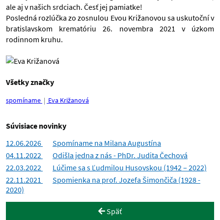
ale aj v našich srdciach. Česť jej pamiatke!
Posledná rozlúčka zo zosnulou Evou Križanovou sa uskutoční v
bratislavskom krematóriu 26. novembra 2021 v úzkom
rodinnom kruhu.
Všetky značky
spomíname
Eva Križanová
Súvisiace novinky
12.06.2026
Spomíname na Milana Augustína
04.11.2022
Odišla jedna z nás - PhDr. Judita Čechová
22.03.2022
Lúčime sa s Ľudmilou Husovskou (1942 – 2022)
22.11.2021
Spomienka na prof. Jozefa Šimončiča (1928 -
2020)
Späť