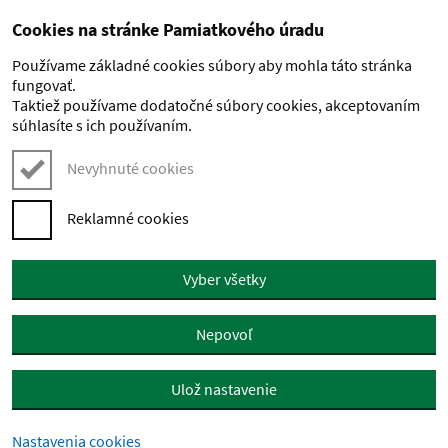
Cookies na stránke Pamiatkového úradu
Preskočiť na hlavný obsah
Používame základné cookies súbory aby mohla táto stránka
fungovať.
Taktiež používame dodatočné súbory cookies, akceptovaním
súhlasíte s ich používaním.
Nevyhnuté cookies
Reklamné cookies
Vyber všetky
Nepovoľ
Ulož nastavenie
Nastavenia cookies