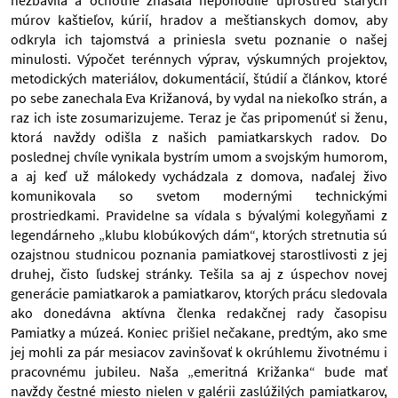
nezbavila a ochotne znášala nepohodlie uprostred starých
múrov kaštieľov, kúrií, hradov a meštianskych domov, aby
odkryla ich tajomstvá a priniesla svetu poznanie o našej
minulosti. Výpočet terénnych výprav, výskumných projektov,
metodických materiálov, dokumentácií, štúdií a článkov, ktoré
po sebe zanechala Eva Križanová, by vydal na niekoľko strán, a
raz ich iste zosumarizujeme. Teraz je čas pripomenúť si ženu,
ktorá navždy odišla z našich pamiatkarskych radov. Do
poslednej chvíle vynikala bystrím umom a svojským humorom,
a aj keď už málokedy vychádzala z domova, naďalej živo
komunikovala so svetom modernými technickými
prostriedkami. Pravidelne sa vídala s bývalými kolegyňami z
legendárneho „klubu klobúkových dám“, ktorých stretnutia sú
ozajstnou studnicou poznania pamiatkovej starostlivosti z jej
druhej, čisto ľudskej stránky. Tešila sa aj z úspechov novej
generácie pamiatkarok a pamiatkarov, ktorých prácu sledovala
ako donedávna aktívna členka redakčnej rady časopisu
Pamiatky a múzeá. Koniec prišiel nečakane, predtým, ako sme
jej mohli za pár mesiacov zavinšovať k okrúhlemu životnému i
pracovnému jubileu. Naša „emeritná Križanka“ bude mať
navždy čestné miesto nielen v galérii zaslúžilých pamiatkarov,