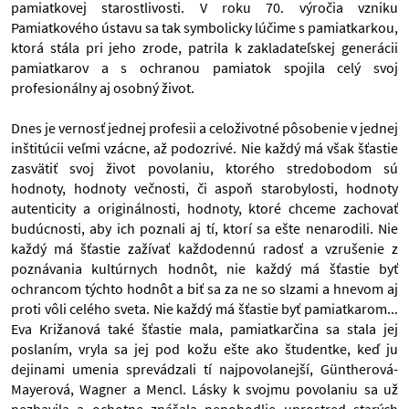
pamiatkovej starostlivosti. V roku 70. výročia vzniku
Pamiatkového ústavu sa tak symbolicky lúčime s pamiatkarkou,
ktorá stála pri jeho zrode, patrila k zakladateľskej generácii
pamiatkarov a s ochranou pamiatok spojila celý svoj
profesionálny aj osobný život.
Dnes je vernosť jednej profesii a celoživotné pôsobenie v jednej
inštitúcii veľmi vzácne, až podozrivé. Nie každý má však šťastie
zasvätiť svoj život povolaniu, ktorého stredobodom sú
hodnoty, hodnoty večnosti, či aspoň starobylosti, hodnoty
autenticity a originálnosti, hodnoty, ktoré chceme zachovať
budúcnosti, aby ich poznali aj tí, ktorí sa ešte nenarodili. Nie
každý má šťastie zažívať každodennú radosť a vzrušenie z
poznávania kultúrnych hodnôt, nie každý má šťastie byť
ochrancom týchto hodnôt a biť sa za ne so slzami a hnevom aj
proti vôli celého sveta. Nie každý má šťastie byť pamiatkarom...
Eva Križanová také šťastie mala, pamiatkarčina sa stala jej
poslaním, vryla sa jej pod kožu ešte ako študentke, keď ju
dejinami umenia sprevádzali tí najpovolanejší, Güntherová-
Mayerová, Wagner a Mencl. Lásky k svojmu povolaniu sa už