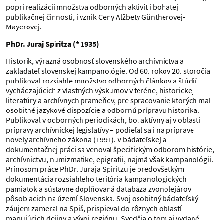
popri realizácii množstva odborných aktivít i bohatej
publikačnej činnosti, i vznik Ceny Alžbety Güntherovej-
Mayerovej.
PhDr. Juraj Spiritza (* 1935)
Historik, výrazná osobnosť slovenského archívnictva a
zakladateľ slovenskej kampanológie. Od 60. rokov 20. storočia
publikoval rozsiahle množstvo odborných článkov a štúdií
vychádzajúcich z vlastných výskumov v teréne, historickej
literatúry a archívnych prameňov, pre spracovanie ktorých mal
osobitné jazykové dispozície a odbornú prípravu historika.
Publikoval v odborných periodikách, bol aktívny aj v oblasti
prípravy archívnickej legislatívy – podieľal sa i na príprave
novely archívneho zákona (1991). V bádateľskej a
dokumentačnej práci sa venoval špecifickým odborom histórie,
archívnictvu, numizmatike, epigrafii, najmä však kampanológii.
Prínosom práce PhDr. Juraja Spiritzu je predovšetkým
dokumentácia rozsiahleho teritória kampanologických
pamiatok a sústavne doplňovaná databáza zvonolejárov
pôsobiacich na území Slovenska. Svoj osobitný bádateľský
záujem zameral na Spiš, prispieval do rôznych oblastí
mapujúcich dejiny a vývoj regiónu. Svedčia o tom aj vydané