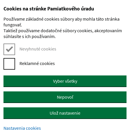
Cookies na stránke Pamiatkového úradu
Preskočiť na hlavný obsah
Používame základné cookies súbory aby mohla táto stránka
fungovať.
Taktiež používame dodatočné súbory cookies, akceptovaním
súhlasíte s ich používaním.
Nevyhnuté cookies
Reklamné cookies
Vyber všetky
Nepovoľ
Ulož nastavenie
Nastavenia cookies