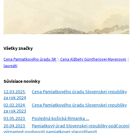
Všetky značky
Cena Pamiatkového úradu SR
Cena Alžbety Güntherovej-Mayerovej
laureáti
Súvisiace novinky
12.03.2025
Cena Pamiatkového úradu Slovenskej republiky
za rok 2024
02.02.2024
Cena Pamiatkového úradu Slovenskej republiky
za rok 2023
03.05.2023
Posledná košická Rimanka ...
20.04.2023
Pamiatkový úrad Slovenskej republiky opäť ocení
významné osobnosti pamiatkovej starostlivosti