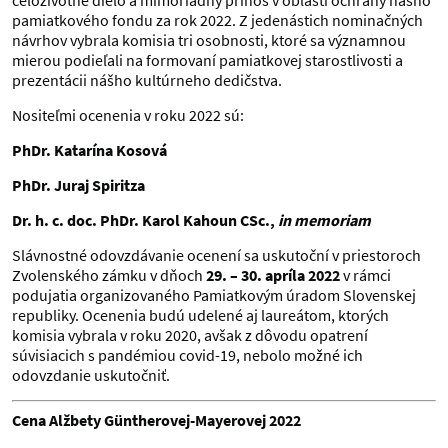
celoživotné dielo a mimoriadny prínos v oblasti ochrany nášho
pamiatkového fondu za rok 2022. Z jedenástich nominačných
návrhov vybrala komisia tri osobnosti, ktoré sa významnou
mierou podieľali na formovaní pamiatkovej starostlivosti a
prezentácii nášho kultúrneho dedičstva.
Nositeľmi ocenenia v roku 2022 sú:
PhDr. Katarína Kosová
PhDr. Juraj Spiritza
Dr. h. c. doc. PhDr. Karol Kahoun CSc.,
in memoriam
Slávnostné odovzdávanie ocenení sa uskutoční v priestoroch
Zvolenského zámku v dňoch
29. – 30. apríla 2022
v rámci
podujatia organizovaného Pamiatkovým úradom Slovenskej
republiky. Ocenenia budú udelené aj laureátom, ktorých
komisia vybrala v roku 2020, avšak z dôvodu opatrení
súvisiacich s pandémiou covid-19, nebolo možné ich
odovzdanie uskutočniť.
Cena Alžbety Güntherovej-Mayerovej 2022