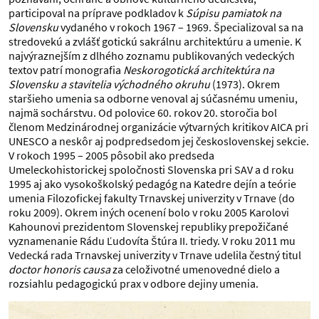
participoval na príprave podkladov k
Súpisu pamiatok na
Slovensku
vydaného v rokoch 1967 – 1969. Špecializoval sa na
stredovekú a zvlášť gotickú sakrálnu architektúru a umenie. K
najvýraznejším z dlhého zoznamu publikovaných vedeckých
textov patrí monografia
Neskorogotická architektúra na
Slovensku a stavitelia východného okruhu
(1973). Okrem
staršieho umenia sa odborne venoval aj súčasnému umeniu,
najmä sochárstvu. Od polovice 60. rokov 20. storočia bol
členom Medzinárodnej organizácie výtvarných kritikov AICA pri
UNESCO a neskôr aj podpredsedom jej československej sekcie.
V rokoch 1995 – 2005 pôsobil ako predseda
Umeleckohistorickej spoločnosti Slovenska pri SAV a d roku
1995 aj ako vysokoškolský pedagóg na Katedre dejín a teórie
umenia Filozofickej fakulty Trnavskej univerzity v Trnave (do
roku 2009). Okrem iných ocenení bolo v roku 2005 Karolovi
Kahounovi prezidentom Slovenskej republiky prepožičané
vyznamenanie Rádu Ľudovíta Štúra II. triedy. V roku 2011 mu
Vedecká rada Trnavskej univerzity v Trnave udelila čestný titul
doctor honoris causa
za celoživotné umenovedné dielo a
rozsiahlu pedagogickú prax v odbore dejiny umenia.