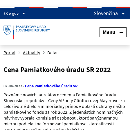
Slovenčina
SK
e-gov
Menu
Portál
Aktuality
Detail
Cena Pamiatkového úradu SR 2022
07.04.2022
Cena Pamiatkového úradu SR
Poznáme nových laureátov ocenenia Pamiatkového úradu
Slovenskej republiky – Ceny Alžbety Güntherovej-Mayerovej za
celoživotné dielo a mimoriadny prínos v oblasti ochrany nášho
pamiatkového fondu za rok 2022. Z jedenástich nominačných
návrhov vybrala komisia tri osobnosti, ktoré sa významnou
mierou podieľali na formovaní pamiatkovej starostlivosti
a prezentácii nášho kultúrneho dedičstva.