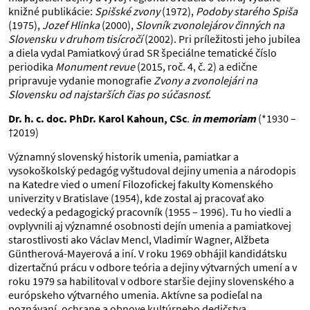
knižné publikácie:
Spišské zvony
(1972),
Podoby starého Spiša
(1975),
Jozef Hlinka
(2000),
Slovník zvonolejárov činných na
Slovensku v druhom tisícročí
(2002). Pri príležitosti jeho jubilea
a diela vydal Pamiatkový úrad SR špeciálne tematické číslo
periodika
Monument revue
(2015, roč. 4, č. 2) a edične
pripravuje vydanie monografie
Zvony a zvonolejári na
Slovensku od najstarších čias po súčasnosť
.
Dr. h. c. doc. PhDr. Karol Kahoun, CSc
.
in memoriam
(*1930 –
†2019)
Významný slovenský historik umenia, pamiatkar a
vysokoškolský pedagóg vyštudoval dejiny umenia a národopis
na Katedre vied o umení Filozofickej fakulty Komenského
univerzity v Bratislave (1954), kde zostal aj pracovať ako
vedecký a pedagogický pracovník (1955 – 1996). Tu ho viedli a
ovplyvnili aj významné osobnosti dejín umenia a pamiatkovej
starostlivosti ako Václav Mencl, Vladimír Wagner, Alžbeta
Güntherová-Mayerová a iní. V roku 1969 obhájil kandidátsku
dizertačnú prácu v odbore teória a dejiny výtvarných umení a v
roku 1979 sa habilitoval v odbore staršie dejiny slovenského a
európskeho výtvarného umenia. Aktívne sa podieľal na
poznávaní, ochrane a obnove kultúrneho dedičstva,