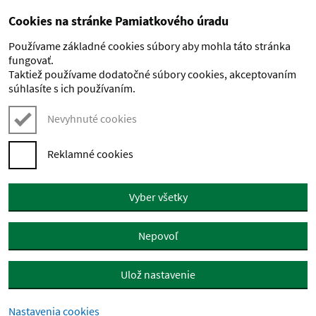
Cookies na stránke Pamiatkového úradu
Preskočiť na hlavný obsah
Používame základné cookies súbory aby mohla táto stránka
fungovať.
Taktiež používame dodatočné súbory cookies, akceptovaním
súhlasíte s ich používaním.
Nevyhnuté cookies
Reklamné cookies
Vyber všetky
Nepovoľ
Ulož nastavenie
Nastavenia cookies