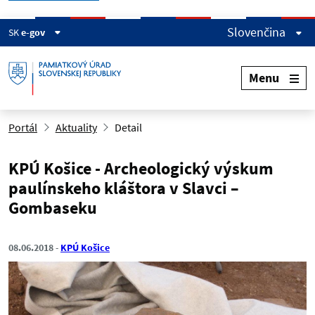
Slovenčina
SK
e-gov
Menu
Portál
Aktuality
Detail
KPÚ Košice - Archeologický výskum
paulínskeho kláštora v Slavci –
Gombaseku
08.06.2018
KPÚ Košice