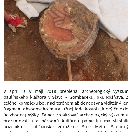
V apríli a v máji 2018 prebiehal archeologický výskum
paulínskeho kláštora v Slavci – Gombaseku, okr. Rožňava. Z
celého komplexu bol nad terénom až donedávna viditeľný len
fragment obvodového múra južnej lode kostola, ktorý čnie do
úctyhodnej výšky. Zámer zrealizovať archeologický výskum a
prezentovať túto národnú kultúrnu pamiatku má vlastník
pozemku – občianske združenie Sine Metu. Samotný