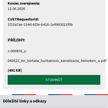
Koniec zverejnenia:
12.06.2026
CUETRequestorId:
1f15a7ae-214d-6f3e-b416-1e4993021f0b
PRÍLOHY:
s-009876_z-
040522_kn_bohata_hurbanovo_kanalizacia_heineken_u.pdf
(491 KB)
STIAHNÚŤ
Dôležité linky a odkazy