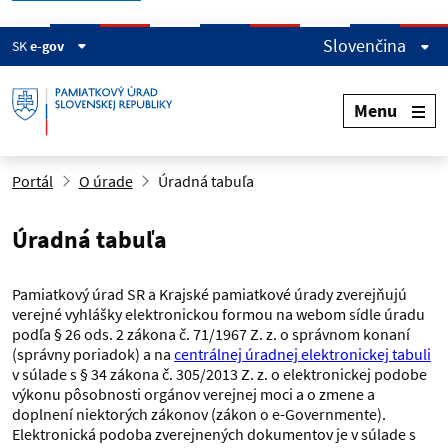
Slovenčina
SK
e-gov
Menu
Portál
O úrade
Úradná tabuľa
Úradná tabuľa
Pamiatkový úrad SR a Krajské pamiatkové úrady zverejňujú
verejné vyhlášky elektronickou formou na webom sídle úradu
podľa § 26 ods. 2 zákona č. 71/1967 Z. z. o správnom konaní
(správny poriadok) a na
centrálnej úradnej elektronickej tabuli
v súlade s § 34 zákona č. 305/2013 Z. z. o elektronickej podobe
výkonu pôsobnosti orgánov verejnej moci a o zmene a
doplnení niektorých zákonov (zákon o e-Governmente).
Elektronická podoba zverejnených dokumentov je v súlade s