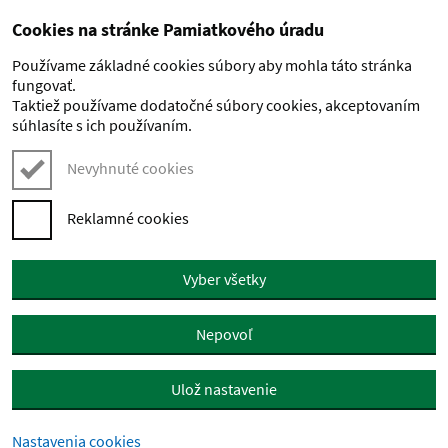
Cookies na stránke Pamiatkového úradu
Preskočiť na hlavný obsah
Používame základné cookies súbory aby mohla táto stránka
fungovať.
Taktiež používame dodatočné súbory cookies, akceptovaním
súhlasíte s ich používaním.
Nevyhnuté cookies
Reklamné cookies
Vyber všetky
Nepovoľ
Ulož nastavenie
Nastavenia cookies