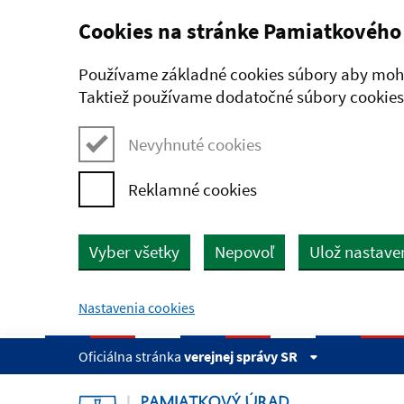
Cookies na stránke Pamiatkového
Preskočiť na hlavný obsah
Používame základné cookies súbory aby mohl
Taktiež používame dodatočné súbory cookies,
Nevyhnuté cookies
Reklamné cookies
Vyber všetky
Nepovoľ
Ulož nastave
Nastavenia cookies
Oficiálna stránka
verejnej správy SR