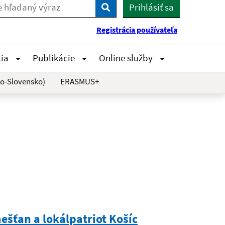
Prihlásiť sa
Vyhľadaj
Registrácia používateľa
tia
Publikácie
Online služby
o-Slovensko)
ERASMUS+
mešťan a lokálpatriot Košíc