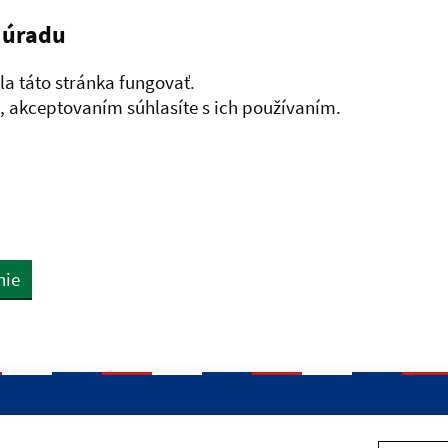
 úradu
a táto stránka fungovať.
 akceptovaním súhlasíte s ich používaním.
nie