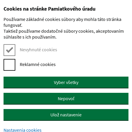
Cookies na stránke Pamiatkového úradu
Preskočiť na hlavný obsah
Používame základné cookies súbory aby mohla táto stránka
fungovať.
Taktiež používame dodatočné súbory cookies, akceptovaním
súhlasíte s ich používaním.
Nevyhnuté cookies
Reklamné cookies
Vyber všetky
Nepovoľ
Ulož nastavenie
Nastavenia cookies