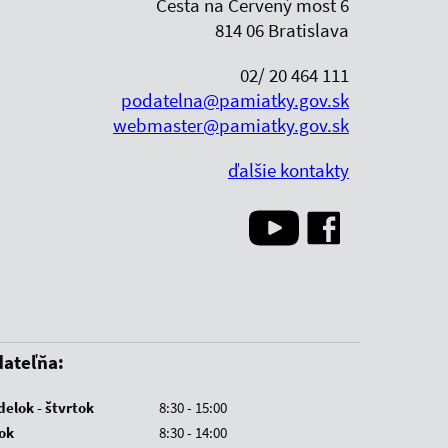
Cesta na Červený most 6
814 06 Bratislava
02/ 20 464 111
podatelna@pamiatky.gov.sk
webmaster@pamiatky.gov.sk
ďalšie kontakty
ateľňa:
elok - štvrtok
8:30 - 15:00
ok
8:30 - 14:00