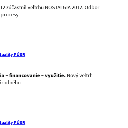
012 zúčastnil veľtrhu NOSTALGIA 2012. Odbor
l procesy…
tuality PÚSR
a – financovanie – využitie.
Nový veľtrh
inárodného…
tuality PÚSR