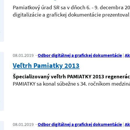
Pamiatkový úrad SR sa v dňoch 6. - 9. decembra 2
digitalizácie a grafickej dokumentácie prezentova
08.01.2019
Odbor digitálnej a grafickej dokumentácie
Ak
Veľtrh Pamiatky 2013
Špecializovaný veľtrh PAMIATKY 2013 regeneráci
PAMIATKY sa konal súbežne s 34. ročníkom medz
08.01.2019
Odbor digitálnej a grafickej dokumentácie
Ak