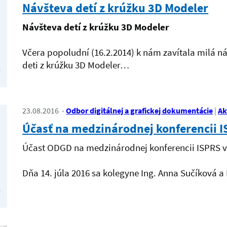
Návšteva detí z krúžku 3D Modeler
Návšteva detí z krúžku 3D Modeler
Včera popoludní (16.2.2014) k nám zavítala milá n
deti z krúžku 3D Modeler…
23.08.2016
Odbor digitálnej a grafickej dokumentácie
Ak
Účasť na medzinárodnej konferencii 
Účast ODGD na medzinárodnej konferencii ISPRS v
Dňa 14. júla 2016 sa kolegyne Ing. Anna Sučíková a