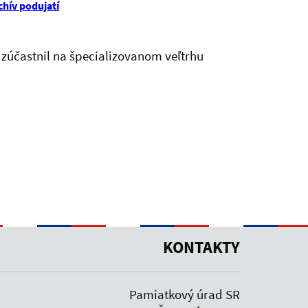
chív podujatí
3 zúčastnil na špecializovanom veľtrhu
KONTAKTY
Pamiatkový úrad SR