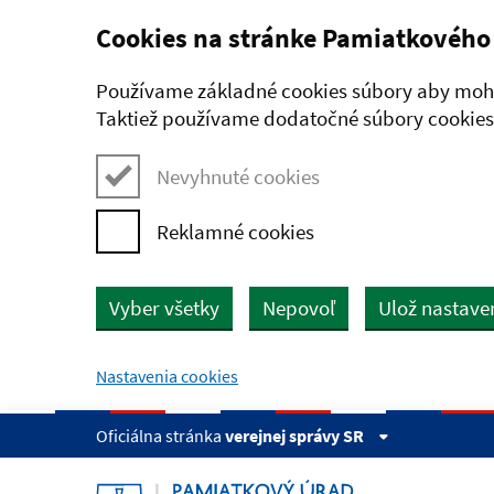
Cookies na stránke Pamiatkového
Preskočiť na hlavný obsah
Používame základné cookies súbory aby mohl
Taktiež používame dodatočné súbory cookies,
Nevyhnuté cookies
Reklamné cookies
Vyber všetky
Nepovoľ
Ulož nastave
Nastavenia cookies
Oficiálna stránka
verejnej správy SR