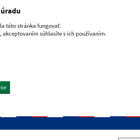
 úradu
a táto stránka fungovať.
 akceptovaním súhlasíte s ich používaním.
nie