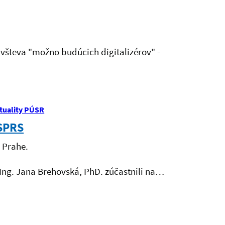
ávšteva "možno budúcich digitalizérov" -
tuality PÚSR
ISPRS
 Prahe.
 Ing. Jana Brehovská, PhD. zúčastnili na…