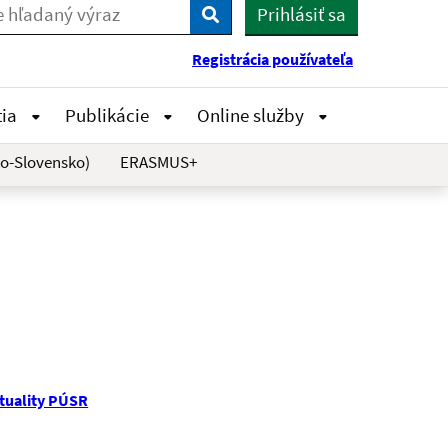
Prihlásiť sa
Vyhľadaj
Registrácia používateľa
tia
Publikácie
Online služby
o-Slovensko)
ERASMUS+
tuality PÚSR