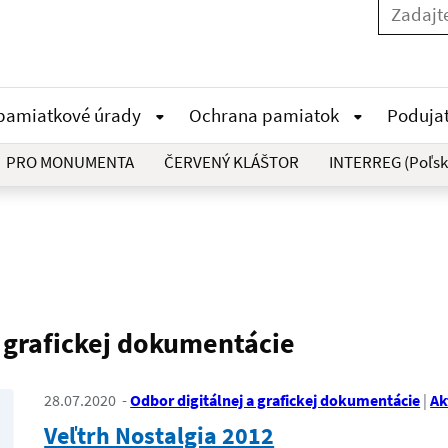
 pamiatkové úrady
Ochrana pamiatok
Poduja
PRO MONUMENTA
ČERVENÝ KLÁŠTOR
INTERREG (Poľsk
a grafickej dokumentácie
28.07.2020
Odbor digitálnej a grafickej dokumentácie
Ak
Veľtrh Nostalgia 2012